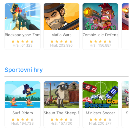
Blockapolypse Zombie Shooter
Mafia Wars
Zombie Idle Defense Onlin
St
Hrál: 64,123
Hrál: 202,990
Hrál: 156,887
Hr
Sportovní hry
Surf Riders
Shaun The Sheep Baahmy Golf
Minicars Soccer
Sup
Hrál: 194,733
Hrál: 157,730
Hrál: 200,277
Hr