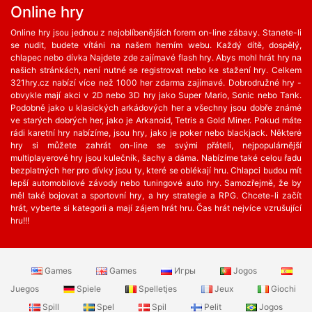
Online hry
Online hry jsou jednou z nejoblíbenějších forem on-line zábavy. Stanete-li
se nudit, budete vítáni na našem herním webu. Každý dítě, dospělý,
chlapec nebo dívka Najdete zde zajímavé flash hry. Abys mohl hrát hry na
našich stránkách, není nutné se registrovat nebo ke stažení hry. Celkem
321hry.cz nabízí více než 1000 her zdarma zajímavé. Dobrodružné hry -
obvykle mají akci v 2D nebo 3D hry jako Super Mario, Sonic nebo Tank.
Podobně jako u klasických arkádových her a všechny jsou dobře známé
ve starých dobrých her, jako je Arkanoid, Tetris a Gold Miner. Pokud máte
rádi karetní hry nabízíme, jsou hry, jako je poker nebo blackjack. Některé
hry si můžete zahrát on-line se svými přáteli, nejpopulárnější
multiplayerové hry jsou kulečník, šachy a dáma. Nabízíme také celou řadu
bezplatných her ​​pro dívky jsou ty, které se oblékají hru. Chlapci budou mít
lepší automobilové závody nebo tuningové auto hry. Samozřejmě, že by
měl také bojovat a sportovní hry, a hry strategie a RPG. Chcete-li začít
hrát, vyberte si kategorii a mají zájem hrát hru. Čas hrát nejvíce vzrušující
hru!!!
Games
Games
Игры
Jogos
Juegos
Spiele
Spelletjes
Jeux
Giochi
Spill
Spel
Spil
Pelit
Jogos