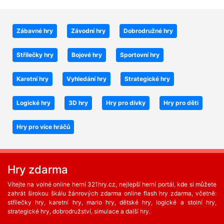
Zábavné hry
Závodní hry
Dobrodružné hry
Střílečky hry
Bojové hry
Sportovní hry
Karetní hry
Vyhledání hry
Strategické hry
Logické hry
3D hry
Hry pro dívky
Hry pro děti
Hry pro více hráčů
Hry zdarma
Vítejte na volné online herní 321hry.cz, nejlepší herní portál, kde si můžete
zahrát širokou škálu žánrových zdarma online flash hry zdarma, včetně:
střílečky hry, karetní hry, mario hry, dětské hry, logické a stolní hry,
strategické hry, dobrodružství, simulace a další hry.