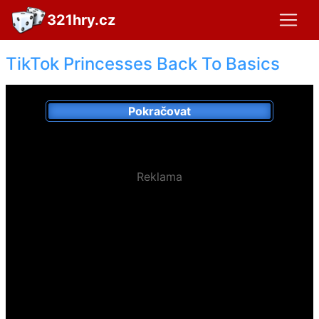
321hry.cz
TikTok Princesses Back To Basics
Pokračovat
Reklama