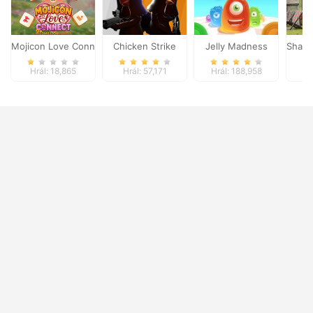
Mojicon Love Connect
Chicken Strike
Jelly Madness
Shaun
Hrál: 18,865
Hrál: 57,171
Hrál: 188,958
Hr