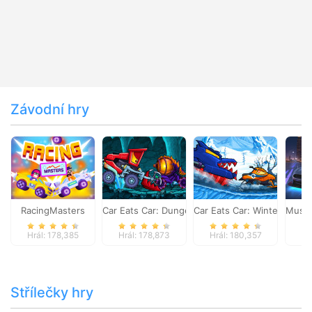
Závodní hry
RacingMasters
Car Eats Car: Dungeon Adventure
Car Eats Car: Winter Adve
Musta
Hrál: 178,385
Hrál: 178,873
Hrál: 180,357
Hr
Střílečky hry