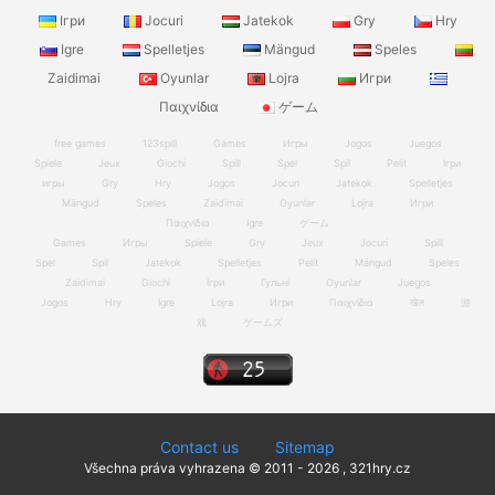
Ігри
Jocuri
Jatekok
Gry
Hry
Igre
Spelletjes
Mängud
Speles
Zaidimai
Oyunlar
Lojra
Игри
Παιχνίδια
ゲーム
free games
123spill
Games
Игры
Jogos
Juegos
Spiele
Jeux
Giochi
Spill
Spel
Spil
Pelit
Ігри
игры
Gry
Hry
Jogos
Jocuri
Jatekok
Spelletjes
Mängud
Speles
Zaidimai
Oyunlar
Lojra
Игри
Παιχνίδια
Igre
ゲーム
Games
Игры
Spiele
Gry
Jeux
Jocuri
Spill
Spel
Spil
Jatekok
Spelletjes
Pelit
Mängud
Speles
Zaidimai
Giochi
Ігри
Гульні
Oyunlar
Juegos
Jogos
Hry
Igre
Lojra
Игри
Παιχνίδια
खेल
游
戏
ゲームズ
Contact us
Sitemap
Všechna práva vyhrazena © 2011 - 2026 , 321hry.cz