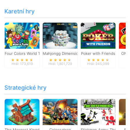
Karetní hry
Four Colors World Tour
Mahjongg Dimensions
Poker with Friends
ONO
Hrál: 173,619
Hrál: 1,801,729
Hrál: 245,099
Hr
Strategické hry
The Mergest Kingdom
Colossatron
Stickman Army: The Defen
Bl