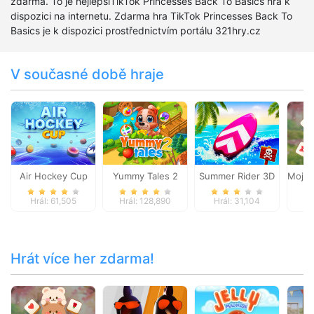
zdarma. To je nejlepšíTikTok Princesses Back To Basics hra k
dispozici na internetu. Zdarma hra TikTok Princesses Back To
Basics je k dispozici prostřednictvím portálu 321hry.cz
V současné době hraje
Air Hockey Cup
Yummy Tales 2
Summer Rider 3D
Mojic
Hrál: 61,505
Hrál: 128,890
Hrál: 31,104
Hr
Hrát více her zdarma!