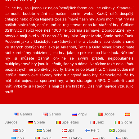
Online hry jsou jednou z nejoblíbenějších forem on-line zábavy. Stanete-li
se nudit, budete vítáni na našem herním webu. Každý dítě, dospělý,
chlapec nebo dívka Najdete zde zajímavé flash hry. Abys mohl hrát hry na
našich stránkách, není nutné se registrovat nebo ke stažení hry. Celkem
321hry.cz nabízí více než 1000 her zdarma zajímavé. Dobrodružné hry -
obvykle mají akci v 2D nebo 3D hry jako Super Mario, Sonic nebo Tank.
Podobně jako u klasických arkádových her a všechny jsou dobře známé
ve starých dobrých her, jako je Arkanoid, Tetris a Gold Miner. Pokud máte
rádi karetní hry nabízíme, jsou hry, jako je poker nebo blackjack. Některé
hry si můžete zahrát on-line se svými přáteli, nejpopulárnější
multiplayerové hry jsou kulečník, šachy a dáma. Nabízíme také celou řadu
bezplatných her ​​pro dívky jsou ty, které se oblékají hru. Chlapci budou mít
lepší automobilové závody nebo tuningové auto hry. Samozřejmě, že by
měl také bojovat a sportovní hry, a hry strategie a RPG. Chcete-li začít
hrát, vyberte si kategorii a mají zájem hrát hru. Čas hrát nejvíce vzrušující
hru!!!
Games
Games
Игры
Jogos
Juegos
Spiele
Spelletjes
Jeux
Giochi
Spill
Spel
Spil
Pelit
Jogos
Ігри
Jocuri
Jatekok
Gry
Hry