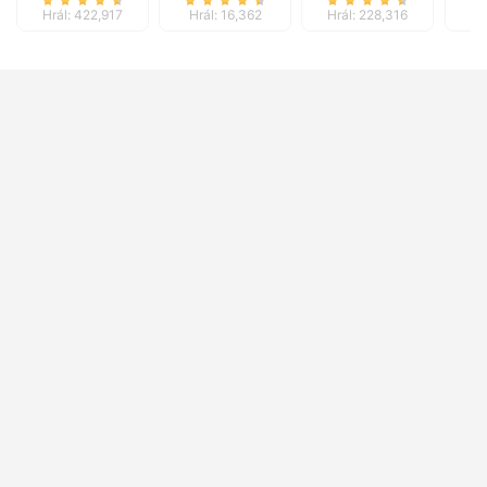
Hrál: 422,917
Hrál: 16,362
Hrál: 228,316
Hr