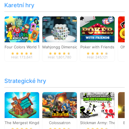
Karetní hry
Four Colors World Tour
Mahjongg Dimensions
Poker with Friends
ONO
Hrál: 173,641
Hrál: 1,801,780
Hrál: 245,121
Hr
Strategické hry
The Mergest Kingdom
Colossatron
Stickman Army: The Defen
Bl