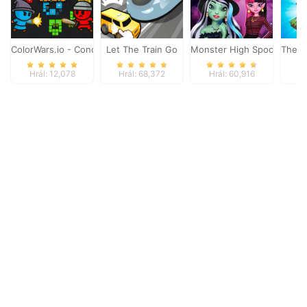
ColorWars.io - Conquest Game
Let The Train Go
Monster High Spooky Fash
The M
Hrál: 12,078
Hrál: 68,372
Hrál: 60,916
Hr