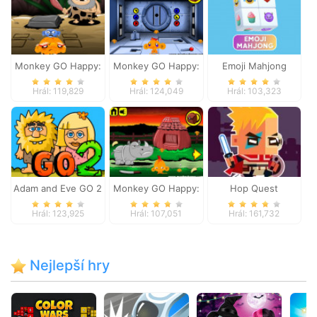
Monkey GO Happy:
Monkey GO Happy:
Emoji Mahjong
Stage 4
Stage 1
Hrál: 119,829
Hrál: 124,049
Hrál: 103,323
Adam and Eve GO 2
Monkey GO Happy:
Hop Quest
Stage 3
Hrál: 123,925
Hrál: 107,051
Hrál: 161,732
Nejlepší hry