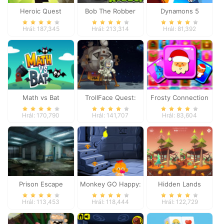
Heroic Quest
Bob The Robber
Dynamons 5
Hrál: 187,345
Hrál: 213,314
Hrál: 81,392
Math vs Bat
TrollFace Quest:
Frosty Connection
USA 1
Quest
Hrál: 170,790
Hrál: 141,707
Hrál: 83,604
Prison Escape
Monkey GO Happy:
Hidden Lands
Stage 2
Hrál: 113,453
Hrál: 118,444
Hrál: 122,729