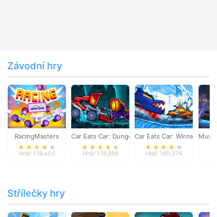
Závodní hry
RacingMasters
Car Eats Car: Dungeon Adventure
Car Eats Car: Winter Adve
Musta
Hrál: 178,405
Hrál: 178,888
Hrál: 180,376
Hr
Střílečky hry