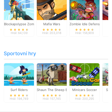
Blockapolypse Zombie Shooter
Mafia Wars
Zombie Idle Defense Onlin
St
Hrál: 64,139
Hrál: 203,018
Hrál: 156,909
Hr
Sportovní hry
Surf Riders
Shaun The Sheep Baahmy Golf
Minicars Soccer
Sup
Hrál: 194,749
Hrál: 157,745
Hrál: 200,295
Hr