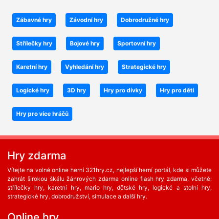
Zábavné hry
Závodní hry
Dobrodružné hry
Střílečky hry
Bojové hry
Sportovní hry
Karetní hry
Vyhledání hry
Strategické hry
Logické hry
3D hry
Hry pro dívky
Hry pro děti
Hry pro více hráčů
Hry zdarma
Vítejte na volné online herní 321hry.cz, nejlepší herní portál, kde si můžete
zahrát širokou škálu žánrových zdarma online flash hry zdarma, včetně:
střílečky hry, karetní hry, mario hry, dětské hry, logické a stolní hry,
strategické hry, dobrodružství, simulace a další hry.
Online hry