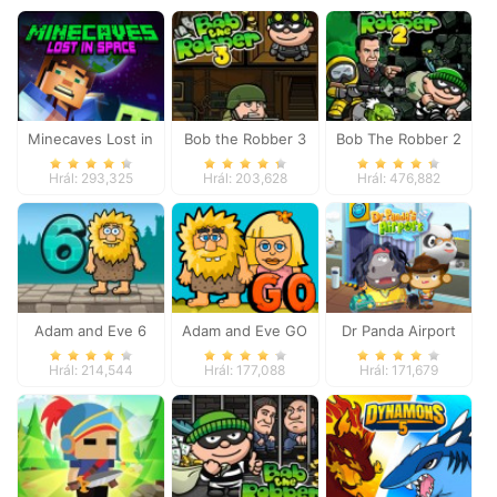
Minecaves Lost in
Bob the Robber 3
Bob The Robber 2
Space
Hrál: 293,325
Hrál: 203,628
Hrál: 476,882
Adam and Eve 6
Adam and Eve GO
Dr Panda Airport
Hrál: 214,544
Hrál: 177,088
Hrál: 171,679