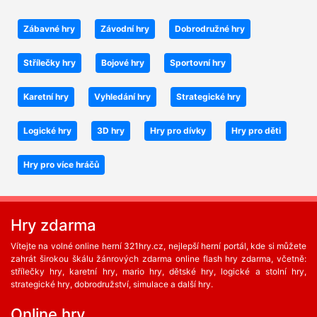
Zábavné hry
Závodní hry
Dobrodružné hry
Střílečky hry
Bojové hry
Sportovní hry
Karetní hry
Vyhledání hry
Strategické hry
Logické hry
3D hry
Hry pro dívky
Hry pro děti
Hry pro více hráčů
Hry zdarma
Vítejte na volné online herní 321hry.cz, nejlepší herní portál, kde si můžete
zahrát širokou škálu žánrových zdarma online flash hry zdarma, včetně:
střílečky hry, karetní hry, mario hry, dětské hry, logické a stolní hry,
strategické hry, dobrodružství, simulace a další hry.
Online hry