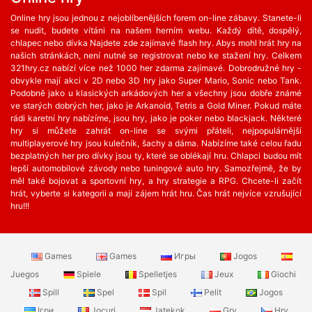
Online hry jsou jednou z nejoblíbenějších forem on-line zábavy. Stanete-li
se nudit, budete vítáni na našem herním webu. Každý dítě, dospělý,
chlapec nebo dívka Najdete zde zajímavé flash hry. Abys mohl hrát hry na
našich stránkách, není nutné se registrovat nebo ke stažení hry. Celkem
321hry.cz nabízí více než 1000 her zdarma zajímavé. Dobrodružné hry -
obvykle mají akci v 2D nebo 3D hry jako Super Mario, Sonic nebo Tank.
Podobně jako u klasických arkádových her a všechny jsou dobře známé
ve starých dobrých her, jako je Arkanoid, Tetris a Gold Miner. Pokud máte
rádi karetní hry nabízíme, jsou hry, jako je poker nebo blackjack. Některé
hry si můžete zahrát on-line se svými přáteli, nejpopulárnější
multiplayerové hry jsou kulečník, šachy a dáma. Nabízíme také celou řadu
bezplatných her ​​pro dívky jsou ty, které se oblékají hru. Chlapci budou mít
lepší automobilové závody nebo tuningové auto hry. Samozřejmě, že by
měl také bojovat a sportovní hry, a hry strategie a RPG. Chcete-li začít
hrát, vyberte si kategorii a mají zájem hrát hru. Čas hrát nejvíce vzrušující
hru!!!
Games
Games
Игры
Jogos
Juegos
Spiele
Spelletjes
Jeux
Giochi
Spill
Spel
Spil
Pelit
Jogos
Ігри
Jocuri
Jatekok
Gry
Hry