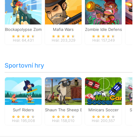
Blockapolypse Zombie Shooter
Mafia Wars
Zombie Idle Defense Onlin
St
Hrál: 64,431
Hrál: 203,329
Hrál: 157,249
Hr
Sportovní hry
Surf Riders
Shaun The Sheep Baahmy Golf
Minicars Soccer
Sup
Hrál: 195,008
Hrál: 158,010
Hrál: 200,557
Hr