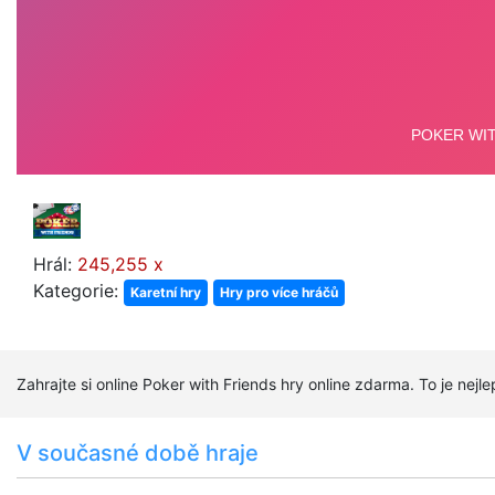
Hrál:
245,255 x
Kategorie:
Karetní hry
Hry pro více hráčů
Zahrajte si online Poker with Friends hry online zdarma. To je nejl
V současné době hraje