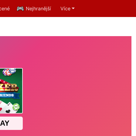
cené
Nejhranější
Více