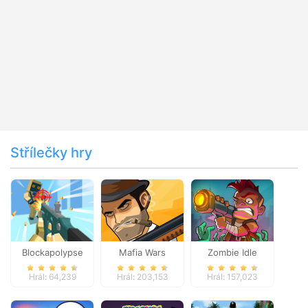
Střílečky hry
Blockapolypse
Mafia Wars
Zombie Idle
Zombie Shooter
Defense Online
Hrál: 64,239
Hrál: 203,153
Hrál: 157,023