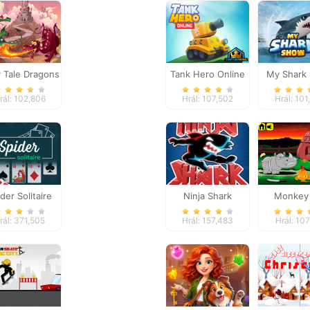
y Tale Dragons
Tank Hero Online
My Shark
Memory
rál: 102,806
Hrál: 107,502
Hrál: 101
der Solitaire
Ninja Shark
Monkey
Happy: St
rál: 371,505
Hrál: 157,483
Hrál: 107