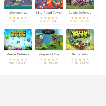
Stickmen vs
King Rugni Tower
Castle Defense
Zombies
Defense
Hrál: 193,721
Hrál: 205,147
Hrál: 123,848
Merge Defense
Keeper of the
Battle Pets
Grove 2
Hrál: 140,387
Hrál: 116,069
Hrál: 188,676