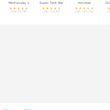
Wednesday`s
Super Tank War
Heroball
St
Breakup Handbook
Adventures
36
Hrál: 52,781
Hrál: 125,741
Hrál: 140,724
H