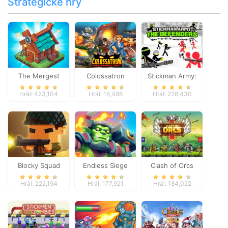
Strategické hry
The Mergest
Colossatron
Stickman Army:
Kingdom
The Defenders
Hrál: 423,104
Hrál: 16,488
Hrál: 228,430
Blocky Squad
Endless Siege
Clash of Orcs
Hrál: 222,194
Hrál: 177,921
Hrál: 184,022