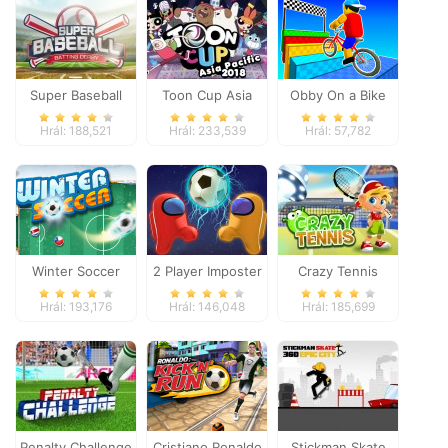
Super Baseball
Toon Cup Asia
Obby On a Bike
Pacific 2018
Hrál: 188,521
Hrál: 233,539
Hrál: 57,782
Winter Soccer
2 Player Imposter
Crazy Tennis
Soccer
Hrál: 193,176
Hrál: 146,048
Hrál: 185,699
Penalty Challenge
Cristiano Ronaldo
Stickman Skate