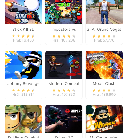
Stick Kill 3D
Impostors vs
GTA: Grand Vegas
Zombies: Survival
Crime
Hrál: 16,450
Hrál: 107,208
Hrál: 57,776
Johnny Revenge
Modern Combat
Moon Clash
Defense
Heroes
Hrál: 212,814
Hrál: 197,850
Hrál: 186,600
Soldiers Combat
Sniper 3D
Mr Cappuccino