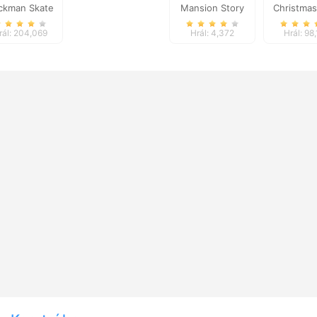
ickman Skate
Mansion Story
Christmas
0 Epic City
Match
Differe
rál: 204,069
Hrál: 4,372
Hrál: 98