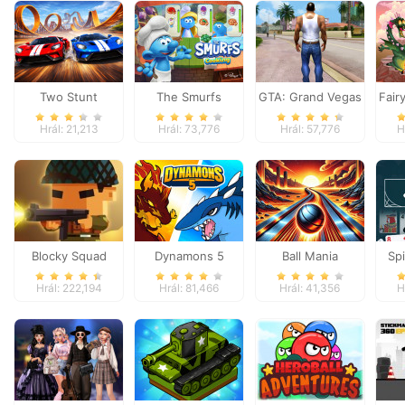
Two Stunt
The Smurfs
GTA: Grand Vegas
Fair
Supercars
Cooking
Crime
Hrál: 21,213
Hrál: 73,776
Hrál: 57,776
H
Blocky Squad
Dynamons 5
Ball Mania
Spi
Hrál: 222,194
Hrál: 81,466
Hrál: 41,356
H