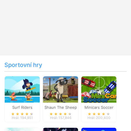
Sportovní hry
Surf Riders
Shaun The Sheep
Minicars Soccer
Baahmy Golf
Hrál: 194,851
Hrál: 157,846
Hrál: 200,400