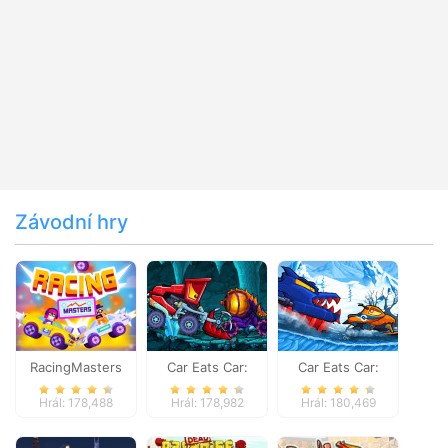
Závodní hry
RacingMasters
Car Eats Car:
Car Eats Car:
Dungeon
Winter Adventure
Hrál: 178,488
Hrál: 178,982
Hrál: 180,469
Adventure