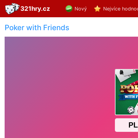
321hry.cz
Nový
Nejvíce hodno
Poker with Friends