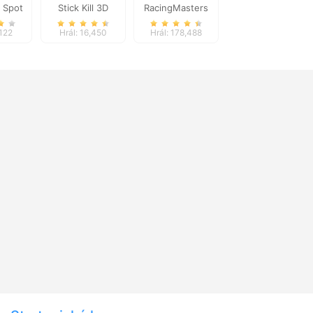
 Spot
Stick Kill 3D
RacingMasters
nces
,122
Hrál: 16,450
Hrál: 178,488