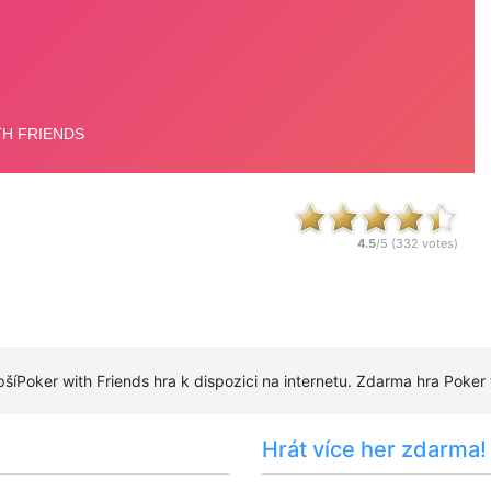
4.5
/5 (
332
votes)
epšíPoker with Friends hra k dispozici na internetu. Zdarma hra Poker
Hrát více her zdarma!