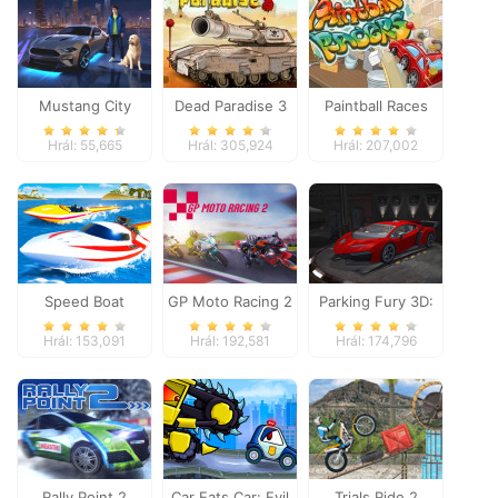
Mustang City
Dead Paradise 3
Paintball Races
Driver
Hrál: 55,665
Hrál: 305,924
Hrál: 207,002
Speed Boat
GP Moto Racing 2
Parking Fury 3D:
Extreme Racing
Night Thief
Hrál: 153,091
Hrál: 192,581
Hrál: 174,796
Rally Point 2
Car Eats Car: Evil
Trials Ride 2