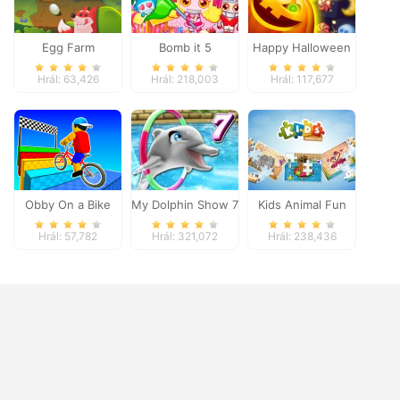
Egg Farm
Bomb it 5
Happy Halloween
Hrál: 63,426
Hrál: 218,003
Hrál: 117,677
Obby On a Bike
My Dolphin Show 7
Kids Animal Fun
Hrál: 57,782
Hrál: 321,072
Hrál: 238,436