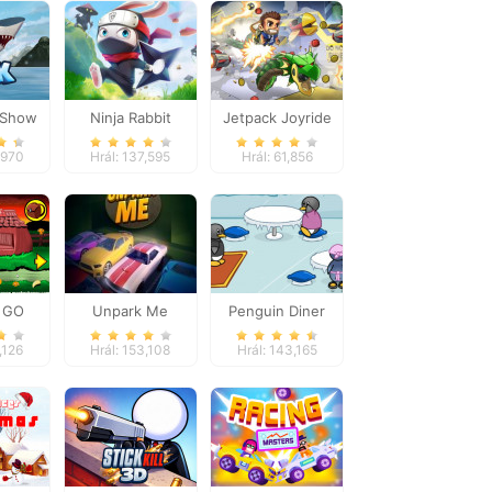
 Show
Ninja Rabbit
Jetpack Joyride
,970
Hrál: 137,595
Hrál: 61,856
 GO
Unpark Me
Penguin Diner
age 3
,126
Hrál: 153,108
Hrál: 143,165