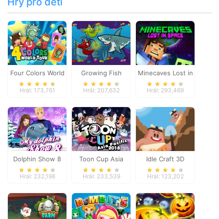
Hry pro děti
Four Colors World
Growing Fish
Minecaves Lost in
Tour
Space
Hrál: 173,761
Hrál: 207,632
Hrál: 293,469
Dolphin Show 8
Toon Cup Asia
Idle Craft 3D
Pacific 2018
Hrál: 232,198
Hrál: 233,539
Hrál: 123,202