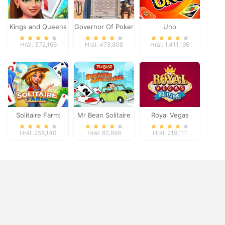
Kings and Queens
Governor Of Poker
Uno
Solitaire Tripeaks
2
Hrál: 372,166
Hrál: 478,808
Hrál: 1,411,196
Solitaire Farm:
Mr Bean Solitaire
Royal Vegas
Seasons
Adventures
Solitaire
Hrál: 258,140
Hrál: 82,896
Hrál: 219,111