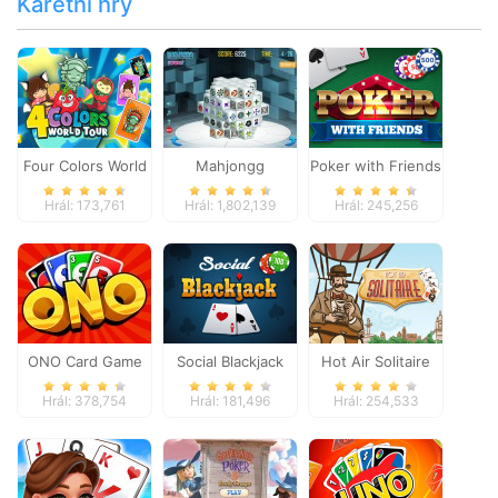
Karetní hry
Four Colors World
Mahjongg
Poker with Friends
Tour
Dimensions
Hrál: 173,761
Hrál: 1,802,139
Hrál: 245,256
ONO Card Game
Social Blackjack
Hot Air Solitaire
Hrál: 378,754
Hrál: 181,496
Hrál: 254,533