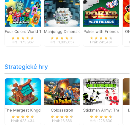
Four Colors World Tour
Mahjongg Dimensions
Poker with Friends
ONO
Hrál: 173,967
Hrál: 1,802,657
Hrál: 245,481
Hr
Strategické hry
The Mergest Kingdom
Colossatron
Stickman Army: The Defen
Bl
Hrál: 423,434
Hrál: 16,686
Hrál: 228,630
Hr