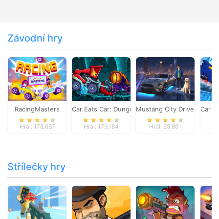
Závodní hry
RacingMasters
Car Eats Car: Dungeon Adventure
Mustang City Driver
Car E
Hrál: 178,687
Hrál: 179,184
Hrál: 55,861
Hr
Střílečky hry