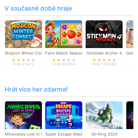
V současné době hraje
Mojicon Winter Connect
Farm Match Seasons
Stickman Archer 4
Get T
Hrál: 21,472
Hrál: 80,304
Hrál: 145,638
Hr
Hrát více her zdarma!
Minecaves Lost in Space
Super Escape Masters
Ski King 2024
U