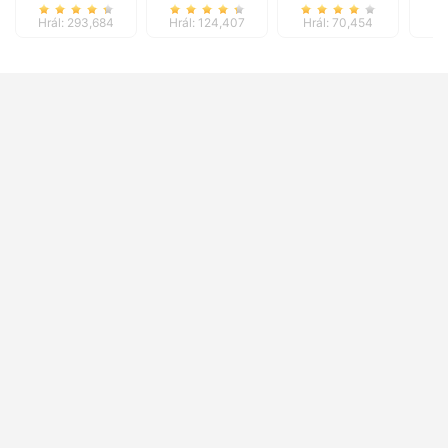
Hrál: 293,684
Hrál: 124,407
Hrál: 70,454
Hr