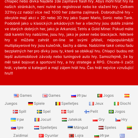
chlapec nebo dívka Najdete zde zajímavé flash hry. Abys mohl hrát hry na
našich stránkách, není nutné se registrovat nebo ke stažení hry. Celkem
321hry.cz nabízí více než 1000 her zdarma zajímavé. Dobrodružné hry -
obvykle mají akci v 2D nebo 3D hry jako Super Mario, Sonic nebo Tank.
Podobně jako u klasických arkádových her a všechny jsou dobře známé
ve starých dobrých her, jako je Arkanoid, Tetris a Gold Miner. Pokud máte
rádi karetní hry nabízíme, jsou hry, jako je poker nebo blackjack. Některé
hry si můžete zahrát on-line se svými přáteli, nejpopulárnější
multiplayerové hry jsou kulečník, šachy a dáma. Nabízíme také celou řadu
bezplatných her ​​pro dívky jsou ty, které se oblékají hru. Chlapci budou mít
lepší automobilové závody nebo tuningové auto hry. Samozřejmě, že by
měl také bojovat a sportovní hry, a hry strategie a RPG. Chcete-li začít
hrát, vyberte si kategorii a mají zájem hrát hru. Čas hrát nejvíce vzrušující
hru!!!
Games
Games
Игры
Jogos
Juegos
Spiele
Spelletjes
Jeux
Giochi
Spill
Spel
Spil
Pelit
Jogos
Ігри
Jocuri
Jatekok
Gry
Hry
Igre
Spelletjes
Mängud
Speles
Zaidimai
Oyunlar
Lojra
Игри