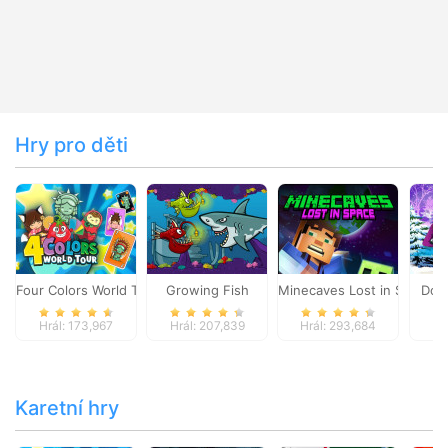
Hry pro děti
Four Colors World Tour
Growing Fish
Minecaves Lost in Space
Dol
Hrál: 173,967
Hrál: 207,839
Hrál: 293,684
Hr
Karetní hry