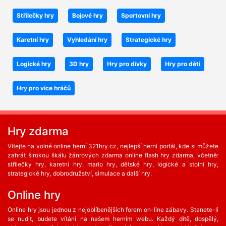
Střílečky hry
Bojové hry
Sportovní hry
Karetní hry
Vyhledání hry
Strategické hry
Logické hry
3D hry
Hry pro dívky
Hry pro děti
Hry pro více hráčů
Hry zdarma
Vítejte na volné online herní 321hry.cz, nejlepší herní portál, kde si můžete
zahrát širokou škálu žánrových zdarma online flash hry zdarma, včetně:
střílečky hry, karetní hry, mario hry, dětské hry, logické a stolní hry,
strategické hry, dobrodružství, simulace a další hry.
Online hry
Online hry jsou jednou z nejoblíbenějších forem on-line zábavy. Stanete-li
se nudit, budete vítáni na našem herním webu. Každý dítě, dospělý,