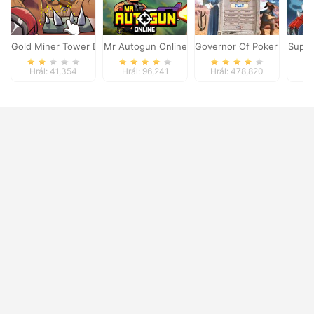
Gold Miner Tower Defense
Mr Autogun Online
Governor Of Poker 2
Super
Hrál: 41,354
Hrál: 96,241
Hrál: 478,820
Hr