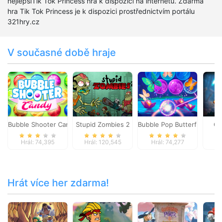
nejlepšíTik Tok Princess hra k dispozici na internetu. Zdarma
hra Tik Tok Princess je k dispozici prostřednictvím portálu
321hry.cz
V současné době hraje
Bubble Shooter Candy
Stupid Zombies 2
Bubble Pop Butterfly
Cl
Hrál: 74,395
Hrál: 120,545
Hrál: 74,277
Hr
Hrát více her zdarma!