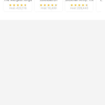
Hrál: 423,118
Hrál: 16,499
Hrál: 228,440
Hr