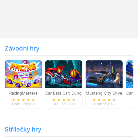
Závodní hry
RacingMasters
Car Eats Car: Dungeon Adventure
Mustang City Driver
Car E
Hrál: 178,502
Hrál: 178,993
Hrál: 55,678
Hr
Střílečky hry