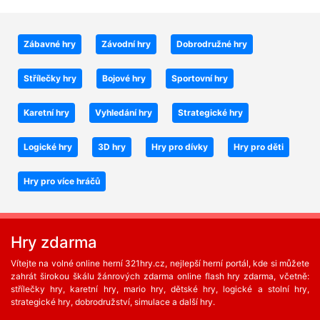
Zábavné hry
Závodní hry
Dobrodružné hry
Střílečky hry
Bojové hry
Sportovní hry
Karetní hry
Vyhledání hry
Strategické hry
Logické hry
3D hry
Hry pro dívky
Hry pro děti
Hry pro více hráčů
Hry zdarma
Vítejte na volné online herní 321hry.cz, nejlepší herní portál, kde si můžete
zahrát širokou škálu žánrových zdarma online flash hry zdarma, včetně:
střílečky hry, karetní hry, mario hry, dětské hry, logické a stolní hry,
strategické hry, dobrodružství, simulace a další hry.