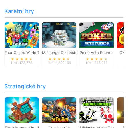
Karetní hry
Four Colors World Tour
Mahjongg Dimensions
Poker with Friends
ONO
Hrál: 173,773
Hrál: 1,802,166
Hrál: 245,266
Hr
Strategické hry
The Mergest Kingdom
Colossatron
Stickman Army: The Defen
Bl