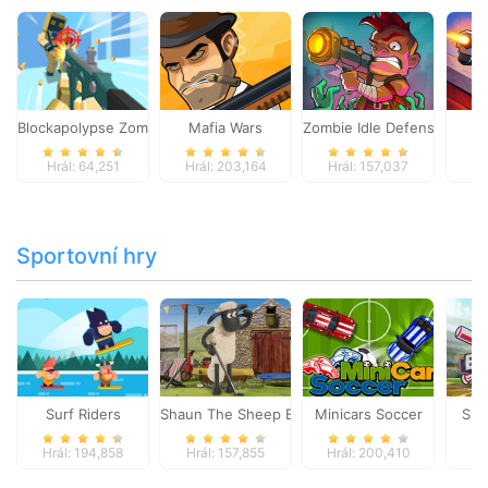
Blockapolypse Zombie Shooter
Mafia Wars
Zombie Idle Defense Onlin
St
Hrál: 64,251
Hrál: 203,164
Hrál: 157,037
Hr
Sportovní hry
Surf Riders
Shaun The Sheep Baahmy Golf
Minicars Soccer
Sup
Hrál: 194,858
Hrál: 157,855
Hrál: 200,410
Hr