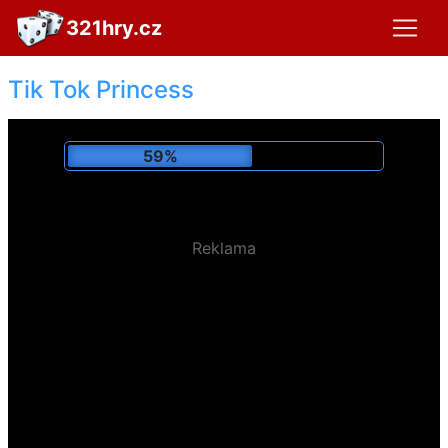
321hry.cz
Tik Tok Princess
63%
Reklama