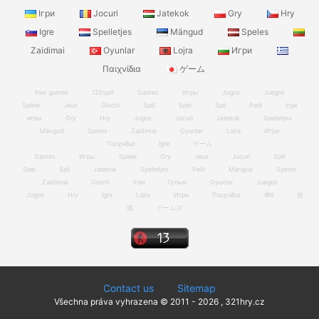
Ігри
Jocuri
Jatekok
Gry
Hry
Igre
Spelletjes
Mängud
Speles
Zaidimai
Oyunlar
Lojra
Игри
Παιχνίδια
ゲーム
free games
123spill
Games
Игры
Jogos
Juegos
Spiele
Jeux
Giochi
Spill
Spel
Spil
Pelit
Ігри
игры
Gry
Hry
Jogos
Jocuri
Jatekok
Spelletjes
Mängud
Speles
Zaidimai
Oyunlar
Lojra
Игри
Παιχνίδια
Igre
ゲーム
Games
Игры
Spiele
Gry
Jeux
Jocuri
Spill
Spel
Spil
Jatekok
Spelletjes
Pelit
Mängud
Speles
Zaidimai
Giochi
Ігри
Гульні
Oyunlar
Juegos
Jogos
Hry
Igre
Lojra
Игри
Παιχνίδια
खेल
游
戏
ゲームズ
Contact us
Sitemap
Všechna práva vyhrazena © 2011 - 2026 , 321hry.cz