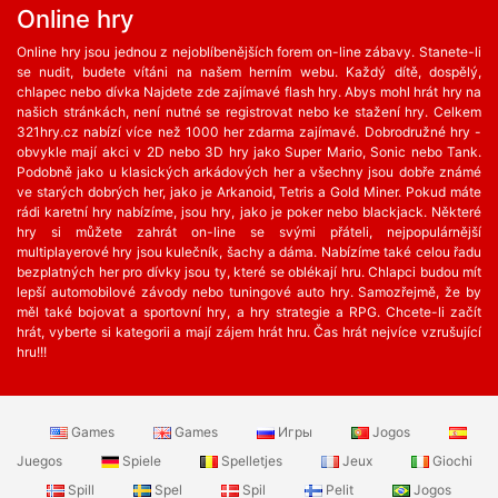
Online hry
Online hry jsou jednou z nejoblíbenějších forem on-line zábavy. Stanete-li
se nudit, budete vítáni na našem herním webu. Každý dítě, dospělý,
chlapec nebo dívka Najdete zde zajímavé flash hry. Abys mohl hrát hry na
našich stránkách, není nutné se registrovat nebo ke stažení hry. Celkem
321hry.cz nabízí více než 1000 her zdarma zajímavé. Dobrodružné hry -
obvykle mají akci v 2D nebo 3D hry jako Super Mario, Sonic nebo Tank.
Podobně jako u klasických arkádových her a všechny jsou dobře známé
ve starých dobrých her, jako je Arkanoid, Tetris a Gold Miner. Pokud máte
rádi karetní hry nabízíme, jsou hry, jako je poker nebo blackjack. Některé
hry si můžete zahrát on-line se svými přáteli, nejpopulárnější
multiplayerové hry jsou kulečník, šachy a dáma. Nabízíme také celou řadu
bezplatných her ​​pro dívky jsou ty, které se oblékají hru. Chlapci budou mít
lepší automobilové závody nebo tuningové auto hry. Samozřejmě, že by
měl také bojovat a sportovní hry, a hry strategie a RPG. Chcete-li začít
hrát, vyberte si kategorii a mají zájem hrát hru. Čas hrát nejvíce vzrušující
hru!!!
Games
Games
Игры
Jogos
Juegos
Spiele
Spelletjes
Jeux
Giochi
Spill
Spel
Spil
Pelit
Jogos