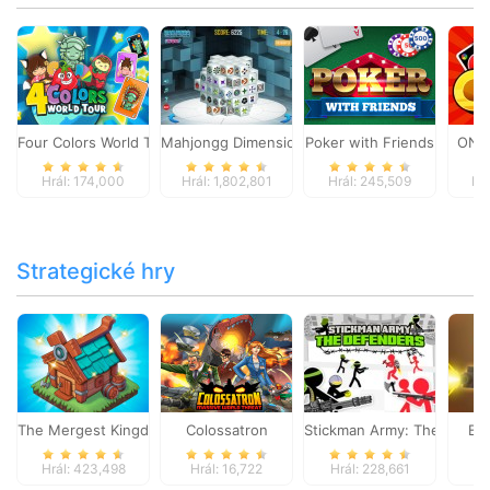
Four Colors World Tour
Mahjongg Dimensions
Poker with Friends
ONO
Hrál: 174,000
Hrál: 1,802,801
Hrál: 245,509
Hr
Strategické hry
The Mergest Kingdom
Colossatron
Stickman Army: The Defen
Bl
Hrál: 423,498
Hrál: 16,722
Hrál: 228,661
Hr