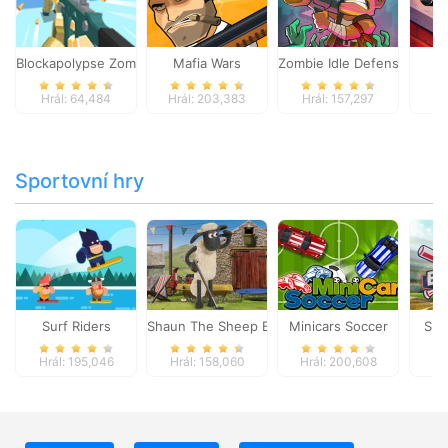
Blockapolypse Zombie Shooter
Mafia Wars
Zombie Idle Defense Onlin
St
Hrál: 64,484
Hrál: 203,383
Hrál: 157,297
Hr
Sportovní hry
Surf Riders
Shaun The Sheep Baahmy Golf
Minicars Soccer
Sup
Hrál: 195,046
Hrál: 158,060
Hrál: 200,608
Hr