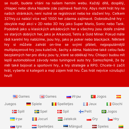
se nudit, budete vítáni na našem herním webu. Každý dítě, dospělý,
chlapec nebo dívka Najdete zde zajímavé flash hry. Abys mohl hrát hry na
našich stránkách, není nutné se registrovat nebo ke stažení hry. Celkem
321hry.cz nabízí více než 1000 her zdarma zajímavé. Dobrodružné hry -
obvykle mají akci v 2D nebo 3D hry jako Super Mario, Sonic nebo Tank.
Podobně jako u klasických arkádových her a všechny jsou dobře známé
ve starých dobrých her, jako je Arkanoid, Tetris a Gold Miner. Pokud máte
rádi karetní hry nabízíme, jsou hry, jako je poker nebo blackjack. Některé
hry si můžete zahrát on-line se svými přáteli, nejpopulárnější
multiplayerové hry jsou kulečník, šachy a dáma. Nabízíme také celou řadu
bezplatných her ​​pro dívky jsou ty, které se oblékají hru. Chlapci budou mít
lepší automobilové závody nebo tuningové auto hry. Samozřejmě, že by
měl také bojovat a sportovní hry, a hry strategie a RPG. Chcete-li začít
hrát, vyberte si kategorii a mají zájem hrát hru. Čas hrát nejvíce vzrušující
hru!!!
Games
Games
Игры
Jogos
Juegos
Spiele
Spelletjes
Jeux
Giochi
Spill
Spel
Spil
Pelit
Jogos
Ігри
Jocuri
Jatekok
Gry
Hry
Igre
Spelletjes
Mängud
Speles