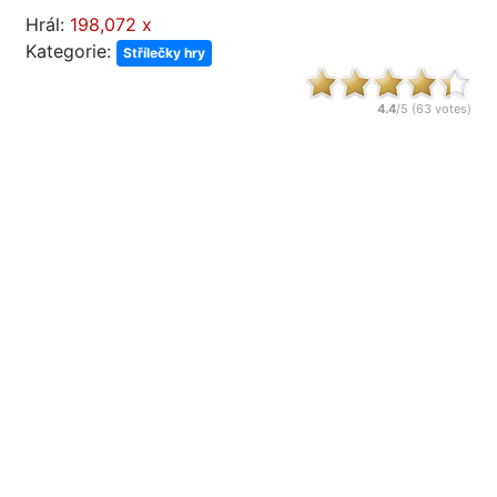
Hrál:
198,072 x
Kategorie:
Střílečky hry
4.4
/5 (
63
votes)