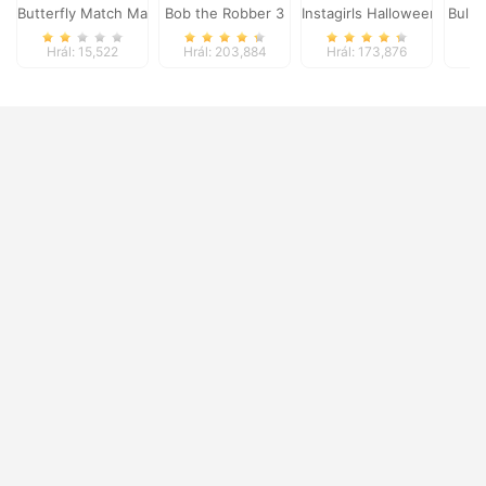
Butterfly Match Mastery
Bob the Robber 3
Instagirls Halloween Dress
Bulle
Hrál: 15,522
Hrál: 203,884
Hrál: 173,876
Hr