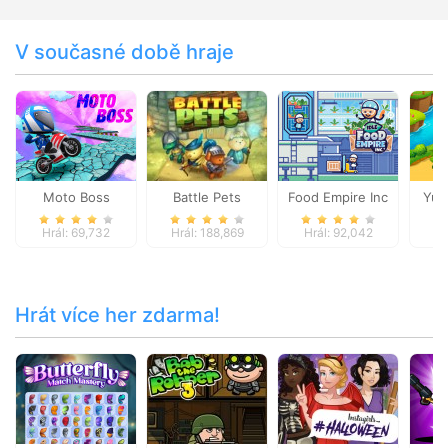
V současné době hraje
Moto Boss
Battle Pets
Food Empire Inc
Yum
Hrál: 69,732
Hrál: 188,869
Hrál: 92,042
Hr
Hrát více her zdarma!