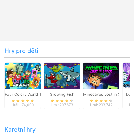
Hry pro děti
Four Colors World Tour
Growing Fish
Minecaves Lost in Space
Dol
Hrál: 174,000
Hrál: 207,873
Hrál: 293,742
Hr
Karetní hry