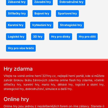
Zábavné hry
Závodní hry
Dobrodružné hry
Střílečky hry
Bojové hry
Sportovní hry
Karetní hry
Vyhledání hry
Strategické hry
Logické hry
3D hry
Hry pro dívky
Hry pro děti
Hry pro více hráčů
Hry zdarma
Vítejte na volné online herní 321hry.cz, nejlepší herní portál, kde si můžete
zahrát širokou škálu žánrových zdarma online flash hry zdarma, včetně:
střílečky hry, karetní hry, mario hry, dětské hry, logické a stolní hry,
strategické hry, dobrodružství, simulace a další hry.
Online hry
Online hry jsou jednou z nejoblíbenějších forem on-line zábavy. Stanete-li