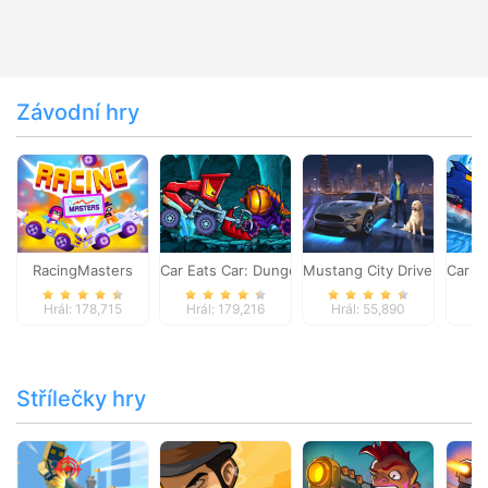
Závodní hry
RacingMasters
Car Eats Car: Dungeon Adventure
Mustang City Driver
Car E
Hrál: 178,715
Hrál: 179,216
Hrál: 55,890
Hr
Střílečky hry