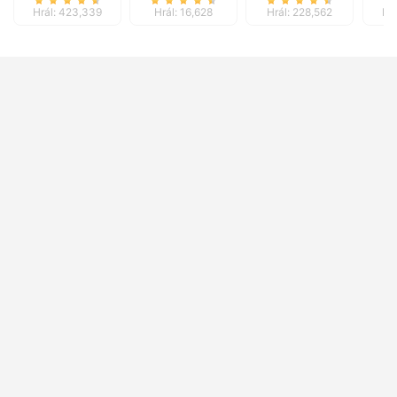
Hrál: 423,339
Hrál: 16,628
Hrál: 228,562
Hr