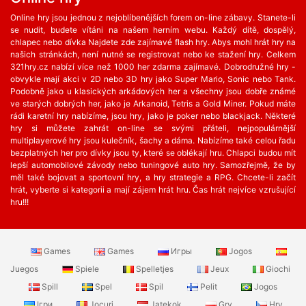
Online hry jsou jednou z nejoblíbenějších forem on-line zábavy. Stanete-li
se nudit, budete vítáni na našem herním webu. Každý dítě, dospělý,
chlapec nebo dívka Najdete zde zajímavé flash hry. Abys mohl hrát hry na
našich stránkách, není nutné se registrovat nebo ke stažení hry. Celkem
321hry.cz nabízí více než 1000 her zdarma zajímavé. Dobrodružné hry -
obvykle mají akci v 2D nebo 3D hry jako Super Mario, Sonic nebo Tank.
Podobně jako u klasických arkádových her a všechny jsou dobře známé
ve starých dobrých her, jako je Arkanoid, Tetris a Gold Miner. Pokud máte
rádi karetní hry nabízíme, jsou hry, jako je poker nebo blackjack. Některé
hry si můžete zahrát on-line se svými přáteli, nejpopulárnější
multiplayerové hry jsou kulečník, šachy a dáma. Nabízíme také celou řadu
bezplatných her ​​pro dívky jsou ty, které se oblékají hru. Chlapci budou mít
lepší automobilové závody nebo tuningové auto hry. Samozřejmě, že by
měl také bojovat a sportovní hry, a hry strategie a RPG. Chcete-li začít
hrát, vyberte si kategorii a mají zájem hrát hru. Čas hrát nejvíce vzrušující
hru!!!
Games
Games
Игры
Jogos
Juegos
Spiele
Spelletjes
Jeux
Giochi
Spill
Spel
Spil
Pelit
Jogos
Ігри
Jocuri
Jatekok
Gry
Hry