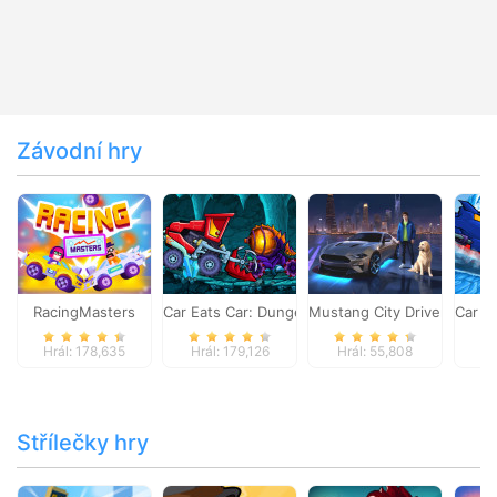
Závodní hry
RacingMasters
Car Eats Car: Dungeon Adventure
Mustang City Driver
Car E
Hrál: 178,635
Hrál: 179,126
Hrál: 55,808
Hr
Střílečky hry