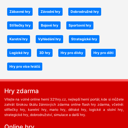
Zábavné hry
Závodní hry
Dobrodružné hry
Střílečky hry
Bojové hry
Sportovní hry
Karetní hry
Vyhledání hry
Strategické hry
Logické hry
3D hry
Hry pro dívky
Hry pro děti
Hry pro více hráčů
Hry zdarma
Vítejte na volné online herní 321hry.cz, nejlepší herní portál, kde si můžete
zahrát širokou škálu žánrových zdarma online flash hry zdarma, včetně:
střílečky hry, karetní hry, mario hry, dětské hry, logické a stolní hry,
strategické hry, dobrodružství, simulace a další hry.
Online hry