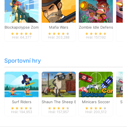
Blockapolypse Zombie Shooter
Mafia Wars
Zombie Idle Defense Onlin
St
Hrál: 64,377
Hrál: 203,288
Hrál: 157,192
Hr
Sportovní hry
Surf Riders
Shaun The Sheep Baahmy Golf
Minicars Soccer
Sup
Hrál: 194,953
Hrál: 157,957
Hrál: 200,512
Hr