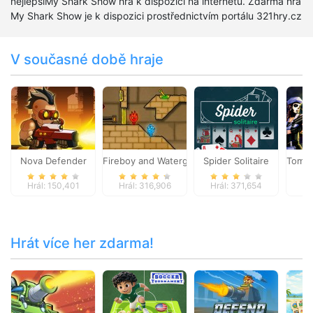
nejlepšíMy Shark Show hra k dispozici na internetu. Zdarma hra
My Shark Show je k dispozici prostřednictvím portálu 321hry.cz
V současné době hraje
Nova Defender
Fireboy and Watergirl 2
Spider Solitaire
Tom C
Hrál: 150,401
Hrál: 316,906
Hrál: 371,654
Hr
Hrát více her zdarma!