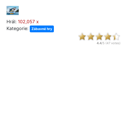
Hrál:
102,057 x
Kategorie:
Zábavné hry
4.4
/5 (
47
votes)