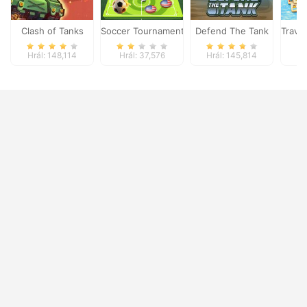
Clash of Tanks
Soccer Tournament
Defend The Tank
Trave
Hrál: 148,114
Hrál: 37,576
Hrál: 145,814
Hr