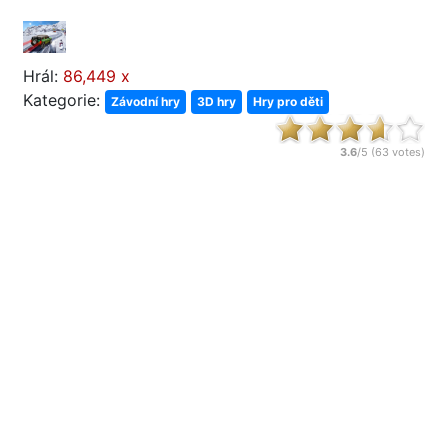
Hrál:
86,449 x
Kategorie:
Závodní hry
3D hry
Hry pro děti
3.6
/5 (
63
votes)