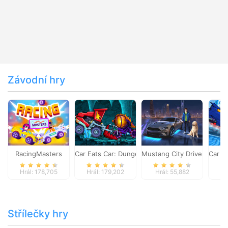
Závodní hry
RacingMasters
Car Eats Car: Dungeon Adventure
Mustang City Driver
Car E
Hrál: 178,705
Hrál: 179,202
Hrál: 55,882
Hr
Střílečky hry