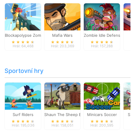
Blockapolypse Zombie Shooter
Mafia Wars
Zombie Idle Defense Onlin
St
Hrál: 64,468
Hrál: 203,369
Hrál: 157,288
Hr
Sportovní hry
Surf Riders
Shaun The Sheep Baahmy Golf
Minicars Soccer
Sup
Hrál: 195,036
Hrál: 158,051
Hrál: 200,595
Hr