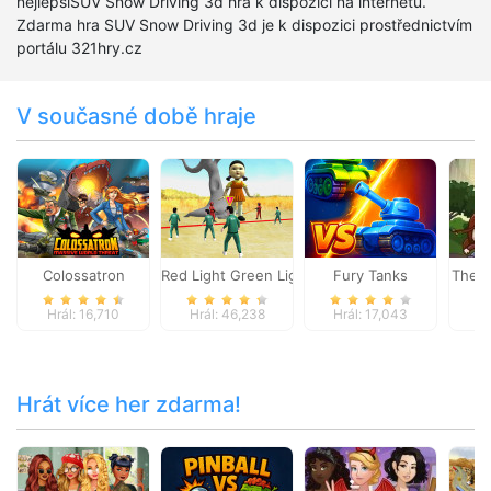
nejlepšíSUV Snow Driving 3d hra k dispozici na internetu.
Zdarma hra SUV Snow Driving 3d je k dispozici prostřednictvím
portálu 321hry.cz
V současné době hraje
Colossatron
Red Light Green Light
Fury Tanks
The L
Hrál: 16,710
Hrál: 46,238
Hrál: 17,043
Hr
Hrát více her zdarma!