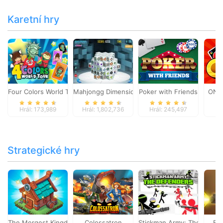
Karetní hry
Four Colors World Tour
Mahjongg Dimensions
Poker with Friends
ONO
Hrál: 173,989
Hrál: 1,802,736
Hrál: 245,497
Hr
Strategické hry
The Mergest Kingdom
Colossatron
Stickman Army: The Defen
Bl