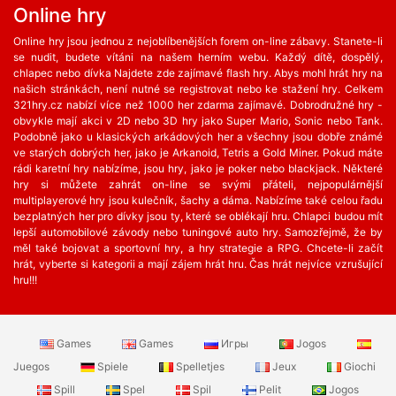
Online hry
Online hry jsou jednou z nejoblíbenějších forem on-line zábavy. Stanete-li
se nudit, budete vítáni na našem herním webu. Každý dítě, dospělý,
chlapec nebo dívka Najdete zde zajímavé flash hry. Abys mohl hrát hry na
našich stránkách, není nutné se registrovat nebo ke stažení hry. Celkem
321hry.cz nabízí více než 1000 her zdarma zajímavé. Dobrodružné hry -
obvykle mají akci v 2D nebo 3D hry jako Super Mario, Sonic nebo Tank.
Podobně jako u klasických arkádových her a všechny jsou dobře známé
ve starých dobrých her, jako je Arkanoid, Tetris a Gold Miner. Pokud máte
rádi karetní hry nabízíme, jsou hry, jako je poker nebo blackjack. Některé
hry si můžete zahrát on-line se svými přáteli, nejpopulárnější
multiplayerové hry jsou kulečník, šachy a dáma. Nabízíme také celou řadu
bezplatných her ​​pro dívky jsou ty, které se oblékají hru. Chlapci budou mít
lepší automobilové závody nebo tuningové auto hry. Samozřejmě, že by
měl také bojovat a sportovní hry, a hry strategie a RPG. Chcete-li začít
hrát, vyberte si kategorii a mají zájem hrát hru. Čas hrát nejvíce vzrušující
hru!!!
Games
Games
Игры
Jogos
Juegos
Spiele
Spelletjes
Jeux
Giochi
Spill
Spel
Spil
Pelit
Jogos