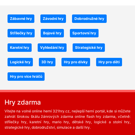
Zábavné hry
Závodní hry
Dobrodružné hry
Střílečky hry
Bojové hry
Sportovní hry
Karetní hry
Vyhledání hry
Strategické hry
Logické hry
3D hry
Hry pro dívky
Hry pro děti
Hry pro více hráčů
Hry zdarma
Vítejte na volné online herní 321hry.cz, nejlepší herní portál, kde si můžete
zahrát širokou škálu žánrových zdarma online flash hry zdarma, včetně:
střílečky hry, karetní hry, mario hry, dětské hry, logické a stolní hry,
strategické hry, dobrodružství, simulace a další hry.