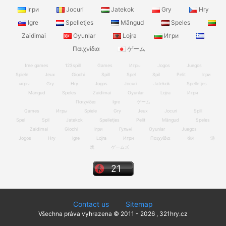
Ігри
Jocuri
Jatekok
Gry
Hry
Igre
Spelletjes
Mängud
Speles
Zaidimai
Oyunlar
Lojra
Игри
Παιχνίδια
ゲーム
free games
123spill
Games
Игры
Jogos
Juegos
Spiele
Jeux
Giochi
Spill
Spel
Spil
Pelit
Ігри
игры
Gry
Hry
Jogos
Jocuri
Jatekok
Spelletjes
Mängud
Speles
Zaidimai
Oyunlar
Lojra
Игри
Παιχνίδια
Igre
ゲーム
Games
Игры
Spiele
Gry
Jeux
Jocuri
Spill
Spel
Spil
Jatekok
Spelletjes
Pelit
Mängud
Speles
Zaidimai
Giochi
Ігри
Гульні
Oyunlar
Juegos
Jogos
Hry
Igre
Lojra
Игри
Παιχνίδια
खेल
游
戏
ゲームズ
Contact us
Sitemap
Všechna práva vyhrazena © 2011 - 2026 , 321hry.cz