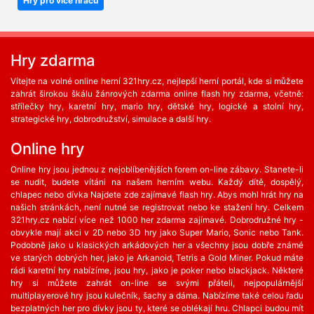
Hry pro více hráčů
Hry zdarma
Vítejte na volné online herní 321hry.cz, nejlepší herní portál, kde si můžete
zahrát širokou škálu žánrových zdarma online flash hry zdarma, včetně:
střílečky hry, karetní hry, mario hry, dětské hry, logické a stolní hry,
strategické hry, dobrodružství, simulace a další hry.
Online hry
Online hry jsou jednou z nejoblíbenějších forem on-line zábavy. Stanete-li
se nudit, budete vítáni na našem herním webu. Každý dítě, dospělý,
chlapec nebo dívka Najdete zde zajímavé flash hry. Abys mohl hrát hry na
našich stránkách, není nutné se registrovat nebo ke stažení hry. Celkem
321hry.cz nabízí více než 1000 her zdarma zajímavé. Dobrodružné hry -
obvykle mají akci v 2D nebo 3D hry jako Super Mario, Sonic nebo Tank.
Podobně jako u klasických arkádových her a všechny jsou dobře známé
ve starých dobrých her, jako je Arkanoid, Tetris a Gold Miner. Pokud máte
rádi karetní hry nabízíme, jsou hry, jako je poker nebo blackjack. Některé
hry si můžete zahrát on-line se svými přáteli, nejpopulárnější
multiplayerové hry jsou kulečník, šachy a dáma. Nabízíme také celou řadu
bezplatných her ​​pro dívky jsou ty, které se oblékají hru. Chlapci budou mít