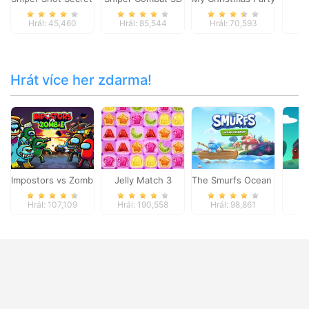
Hrál: 45,460
Hrál: 85,544
Hrál: 70,593
Hr
Hrát více her zdarma!
Impostors vs Zombies: Survival
Jelly Match 3
The Smurfs Ocean Cleanu
Ma
Hrál: 107,109
Hrál: 190,558
Hrál: 98,861
Hr