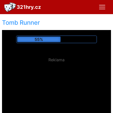
321hry.cz
Tomb Runner
59%
Reklama