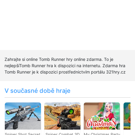
Zahrajte si online Tomb Runner hry online zdarma. To je
nejlepšíTomb Runner hra k dispozici na internetu. Zdarma hra
Tomb Runner je k dispozici prostřednictvím portálu 321hry.cz
V současné době hraje
Sniper Shot Secret Mission
Sniper Combat 3D
My Christmas Party Prep
Sn