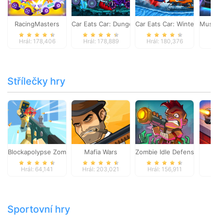
RacingMasters
Car Eats Car: Dungeon Adventure
Car Eats Car: Winter Adve
Musta
Hrál: 178,406
Hrál: 178,889
Hrál: 180,376
Hr
Střílečky hry
Blockapolypse Zombie Shooter
Mafia Wars
Zombie Idle Defense Onlin
St
Hrál: 64,141
Hrál: 203,021
Hrál: 156,911
Hr
Sportovní hry