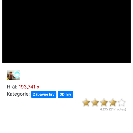
Hrál:
193,741 x
Kategorie:
Zábavné hry
3D hry
4.2
/5 (
217
votes)