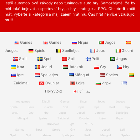
lepší automobilové závody nebo tuningové auto hry. Samozřejmě, že by
měl také bojovat a sportovní hry, a hry strategie a RPG. Chcete-li začít
hrát, vyberte si kategorii a mají zájem hrát hru. Čas hrát nejvíce vzrušující
hru!!!
Games
Games
Игры
Jogos
Juegos
Spiele
Spelletjes
Jeux
Giochi
Spill
Spel
Spil
Pelit
Jogos
Ігри
Jocuri
Jatekok
Gry
Hry
Igre
Spelletjes
Mängud
Speles
Zaidimai
Oyunlar
Lojra
Игри
Παιχνίδια
ゲーム
free games
123spill
Games
Игры
Jogos
Juegos
Spiele
Jeux
Giochi
Spill
Spel
Spil
Pelit
Ігри
игры
Gry
Hry
Jogos
Jocuri
Jatekok
Spelletjes
Mängud
Speles
Zaidimai
Oyunlar
Lojra
Игри
Παιχνίδια
Igre
ゲーム
Games
Игры
Spiele
Gry
Jeux
Jocuri
Spill
Spel
Spil
Jatekok
Spelletjes
Pelit
Mängud
Speles