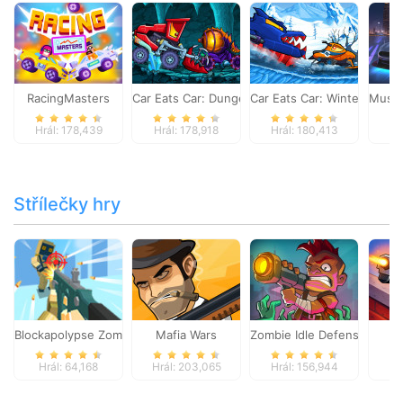
RacingMasters
Car Eats Car: Dungeon Adventure
Car Eats Car: Winter Adve
Musta
Hrál: 178,439
Hrál: 178,918
Hrál: 180,413
Hr
Střílečky hry
Blockapolypse Zombie Shooter
Mafia Wars
Zombie Idle Defense Onlin
St
Hrál: 64,168
Hrál: 203,065
Hrál: 156,944
Hr