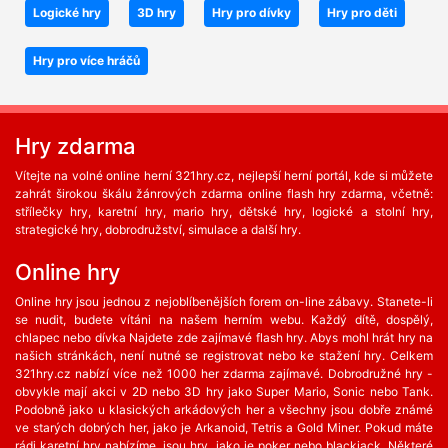
Logické hry
3D hry
Hry pro dívky
Hry pro děti
Hry pro více hráčů
Hry zdarma
Vítejte na volné online herní 321hry.cz, nejlepší herní portál, kde si můžete
zahrát širokou škálu žánrových zdarma online flash hry zdarma, včetně:
střílečky hry, karetní hry, mario hry, dětské hry, logické a stolní hry,
strategické hry, dobrodružství, simulace a další hry.
Online hry
Online hry jsou jednou z nejoblíbenějších forem on-line zábavy. Stanete-li
se nudit, budete vítáni na našem herním webu. Každý dítě, dospělý,
chlapec nebo dívka Najdete zde zajímavé flash hry. Abys mohl hrát hry na
našich stránkách, není nutné se registrovat nebo ke stažení hry. Celkem
321hry.cz nabízí více než 1000 her zdarma zajímavé. Dobrodružné hry -
obvykle mají akci v 2D nebo 3D hry jako Super Mario, Sonic nebo Tank.
Podobně jako u klasických arkádových her a všechny jsou dobře známé
ve starých dobrých her, jako je Arkanoid, Tetris a Gold Miner. Pokud máte
rádi karetní hry nabízíme, jsou hry, jako je poker nebo blackjack. Některé