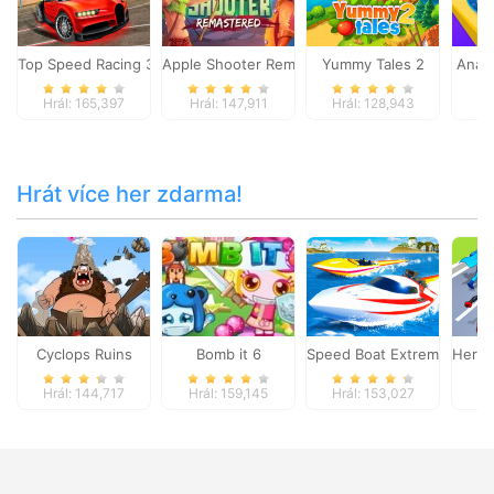
Top Speed Racing 3D
Apple Shooter Remastered
Yummy Tales 2
Anac
Hrál: 165,397
Hrál: 147,911
Hrál: 128,943
Hr
Hrát více her zdarma!
Cyclops Ruins
Bomb it 6
Speed Boat Extreme Racin
Hero 
Hrál: 144,717
Hrál: 159,145
Hrál: 153,027
Hr