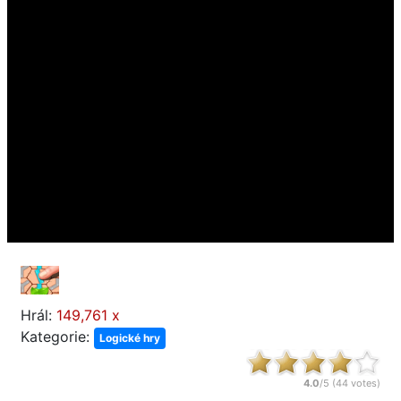
Hrál:
149,761 x
Kategorie:
Logické hry
4.0
/5 (
44
votes)