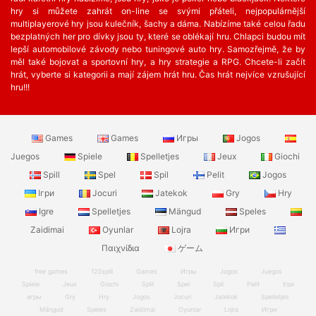
hry si můžete zahrát on-line se svými přáteli, nejpopulárnější
multiplayerové hry jsou kulečník, šachy a dáma. Nabízíme také celou řadu
bezplatných her ​​pro dívky jsou ty, které se oblékají hru. Chlapci budou mít
lepší automobilové závody nebo tuningové auto hry. Samozřejmě, že by
měl také bojovat a sportovní hry, a hry strategie a RPG. Chcete-li začít
hrát, vyberte si kategorii a mají zájem hrát hru. Čas hrát nejvíce vzrušující
hru!!!
Games
Games
Игры
Jogos
Juegos
Spiele
Spelletjes
Jeux
Giochi
Spill
Spel
Spil
Pelit
Jogos
Ігри
Jocuri
Jatekok
Gry
Hry
Igre
Spelletjes
Mängud
Speles
Zaidimai
Oyunlar
Lojra
Игри
Παιχνίδια
ゲーム
free games
123spill
Games
Игры
Jogos
Juegos
Spiele
Jeux
Giochi
Spill
Spel
Spil
Pelit
Ігри
игры
Gry
Hry
Jogos
Jocuri
Jatekok
Spelletjes
Mängud
Speles
Zaidimai
Oyunlar
Lojra
Игри