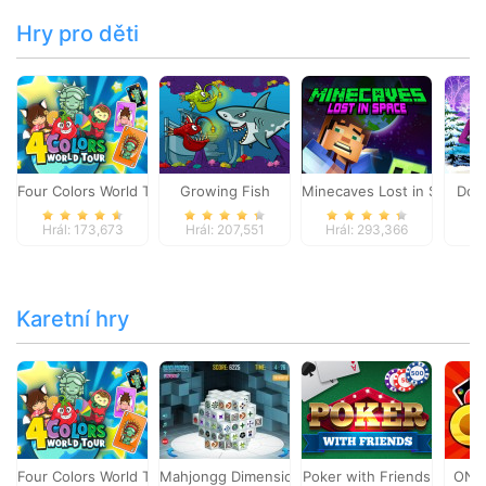
Hry pro děti
Four Colors World Tour
Growing Fish
Minecaves Lost in Space
Dol
Hrál: 173,673
Hrál: 207,551
Hrál: 293,366
Hr
Karetní hry
Four Colors World Tour
Mahjongg Dimensions
Poker with Friends
ONO