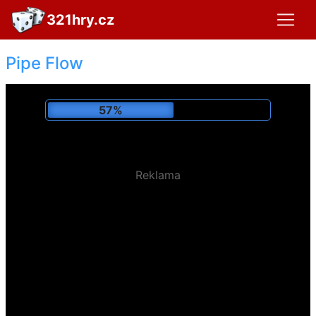
321hry.cz
Pipe Flow
62%
Reklama