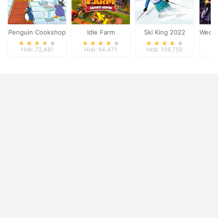
Penguin Cookshop
Idle Farm
Ski King 2022
Wedne
Hrál: 72,481
Hrál: 64,471
Hrál: 106,750
Hr