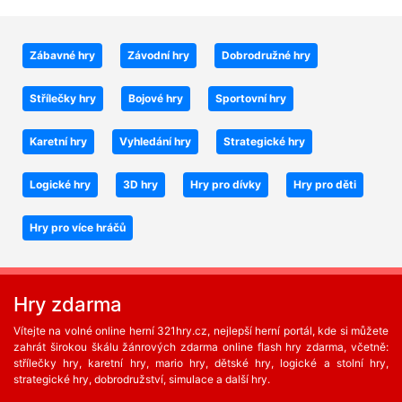
Zábavné hry
Závodní hry
Dobrodružné hry
Střílečky hry
Bojové hry
Sportovní hry
Karetní hry
Vyhledání hry
Strategické hry
Logické hry
3D hry
Hry pro dívky
Hry pro děti
Hry pro více hráčů
Hry zdarma
Vítejte na volné online herní 321hry.cz, nejlepší herní portál, kde si můžete
zahrát širokou škálu žánrových zdarma online flash hry zdarma, včetně:
střílečky hry, karetní hry, mario hry, dětské hry, logické a stolní hry,
strategické hry, dobrodružství, simulace a další hry.