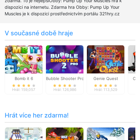
zdarma. To je nejlepšíObby: Pump Up Your Muscles hra k
dispozici na internetu. Zdarma hra Obby: Pump Up Your
Muscles je k dispozici prostřednictvím portálu 321hry.cz
V současné době hraje
Bomb it 6
Bubble Shooter Pro 2
Genie Quest
Chi
Hrál: 159,057
Hrál: 126,986
Hrál: 113,529
Hr
Hrát více her zdarma!