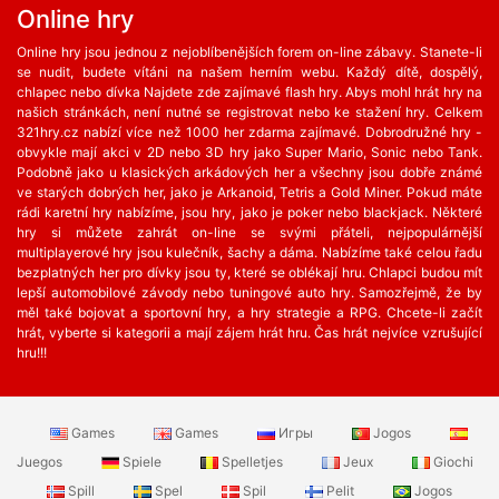
Online hry
Online hry jsou jednou z nejoblíbenějších forem on-line zábavy. Stanete-li
se nudit, budete vítáni na našem herním webu. Každý dítě, dospělý,
chlapec nebo dívka Najdete zde zajímavé flash hry. Abys mohl hrát hry na
našich stránkách, není nutné se registrovat nebo ke stažení hry. Celkem
321hry.cz nabízí více než 1000 her zdarma zajímavé. Dobrodružné hry -
obvykle mají akci v 2D nebo 3D hry jako Super Mario, Sonic nebo Tank.
Podobně jako u klasických arkádových her a všechny jsou dobře známé
ve starých dobrých her, jako je Arkanoid, Tetris a Gold Miner. Pokud máte
rádi karetní hry nabízíme, jsou hry, jako je poker nebo blackjack. Některé
hry si můžete zahrát on-line se svými přáteli, nejpopulárnější
multiplayerové hry jsou kulečník, šachy a dáma. Nabízíme také celou řadu
bezplatných her ​​pro dívky jsou ty, které se oblékají hru. Chlapci budou mít
lepší automobilové závody nebo tuningové auto hry. Samozřejmě, že by
měl také bojovat a sportovní hry, a hry strategie a RPG. Chcete-li začít
hrát, vyberte si kategorii a mají zájem hrát hru. Čas hrát nejvíce vzrušující
hru!!!
Games
Games
Игры
Jogos
Juegos
Spiele
Spelletjes
Jeux
Giochi
Spill
Spel
Spil
Pelit
Jogos