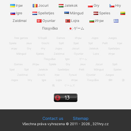
Ігри
Jocuri
Jatekok
Gry
Hry
Igre
Spelletjes
Mängud
Speles
Zaidimai
Oyunlar
Lojra
Игри
Παιχνίδια
ゲーム
free games
123spill
Games
Игры
Jogos
Juegos
Spiele
Jeux
Giochi
Spill
Spel
Spil
Pelit
Ігри
игры
Gry
Hry
Jogos
Jocuri
Jatekok
Spelletjes
Mängud
Speles
Zaidimai
Oyunlar
Lojra
Игри
Παιχνίδια
Igre
ゲーム
Games
Игры
Spiele
Gry
Jeux
Jocuri
Spill
Spel
Spil
Jatekok
Spelletjes
Pelit
Mängud
Speles
Zaidimai
Giochi
Ігри
Гульні
Oyunlar
Juegos
Jogos
Hry
Igre
Lojra
Игри
Παιχνίδια
खेल
游
戏
ゲームズ
Contact us
Sitemap
Všechna práva vyhrazena © 2011 - 2026 , 321hry.cz