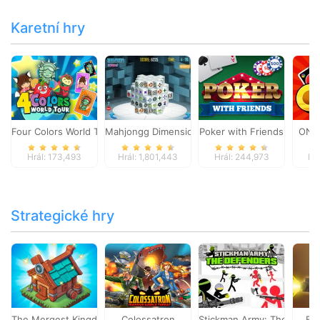
Karetní hry
Four Colors World Tour
Mahjongg Dimensions
Poker with Friends
ONO
Hrál: 173,493
Hrál: 1,801,443
Hrál: 244,973
Hr
Strategické hry
The Mergest Kingdom
Colossatron
Stickman Army: The Defen
Bl