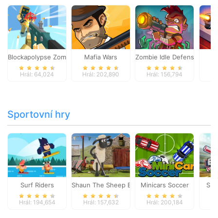
Blockapolypse Zombie Shooter
Mafia Wars
Zombie Idle Defense Onlin
St
Hrál: 64,024
Hrál: 202,890
Hrál: 156,794
Hr
Sportovní hry
Surf Riders
Shaun The Sheep Baahmy Golf
Minicars Soccer
Sup
Hrál: 194,654
Hrál: 157,632
Hrál: 200,184
Hr