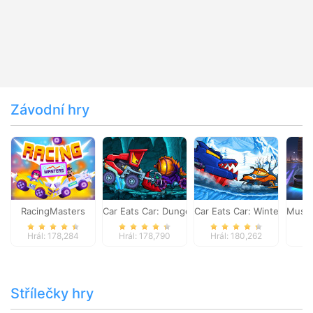
Závodní hry
RacingMasters
Car Eats Car: Dungeon Adventure
Car Eats Car: Winter Adve
Musta
Hrál: 178,284
Hrál: 178,790
Hrál: 180,262
Hr
Střílečky hry