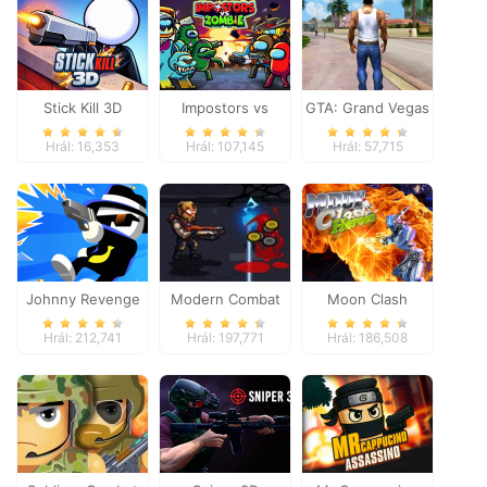
Stick Kill 3D
Impostors vs
GTA: Grand Vegas
Zombies: Survival
Crime
Hrál: 16,353
Hrál: 107,145
Hrál: 57,715
Johnny Revenge
Modern Combat
Moon Clash
Defense
Heroes
Hrál: 212,741
Hrál: 197,771
Hrál: 186,508