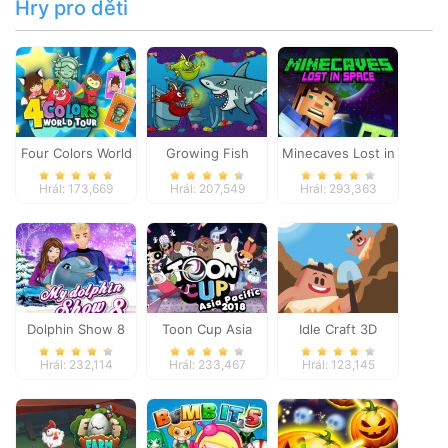
Hry pro děti
Four Colors World
Growing Fish
Minecaves Lost in
Tour
Space
Hrál: 173,669
Hrál: 207,549
Hrál: 293,363
Dolphin Show 8
Toon Cup Asia
Idle Craft 3D
Pacific 2018
Hrál: 232,114
Hrál: 233,467
Hrál: 123,145