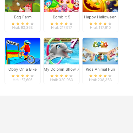
Egg Farm
Bomb it 5
Happy Halloween
Hrál: 63,363
Hrál: 217,917
Hrál: 117,610
Obby On a Bike
My Dolphin Show 7
Kids Animal Fun
Hrál: 57,696
Hrál: 320,983
Hrál: 238,363