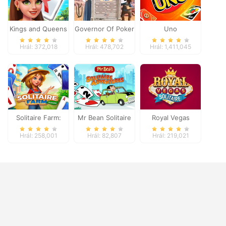
Kings and Queens
Governor Of Poker
Uno
Solitaire Tripeaks
2
Hrál: 372,018
Hrál: 478,702
Hrál: 1,411,045
Solitaire Farm:
Mr Bean Solitaire
Royal Vegas
Seasons
Adventures
Solitaire
Hrál: 258,001
Hrál: 82,807
Hrál: 219,021