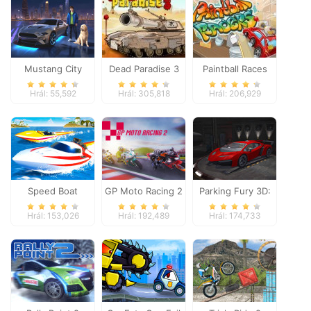
Mustang City
Dead Paradise 3
Paintball Races
Driver
Hrál: 55,592
Hrál: 305,818
Hrál: 206,929
Speed Boat
GP Moto Racing 2
Parking Fury 3D:
Extreme Racing
Night Thief
Hrál: 153,026
Hrál: 192,489
Hrál: 174,733