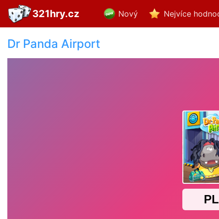
321hry.cz
Nový
Nejvíce hodno
Dr Panda Airport