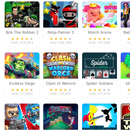
Bob The Robber 2
Ninja Painter 2
Match Arena
Bad
Hrál: 476,903
Hrál: 199,389
Hrál: 237,698
H
Endless Siege
Clash of Warlord
Spider Solitaire
Id
Orcs
Hrál: 177,853
Hrál: 139,451
Hrál: 371,414