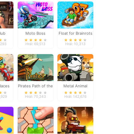
lub
Moto Boss
Float for Brainrots
,293
Hrál: 69,513
Hrál: 10,313
 Races
Pirates Path of the
Metal Animal
Buccaneer
,929
Hrál: 70,243
Hrál: 142,676