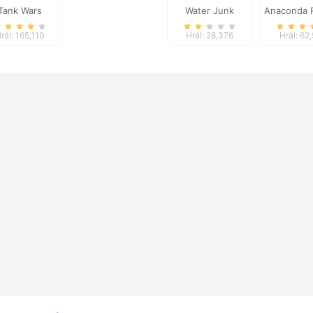
Tank Wars
Water Junk
Anaconda 
Warriors
rál: 165,110
Hrál: 28,376
Hrál: 62