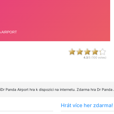
4.3
/5 (
100
votes)
šíDr Panda Airport hra k dispozici na internetu. Zdarma hra Dr Panda 
Hrát více her zdarma!