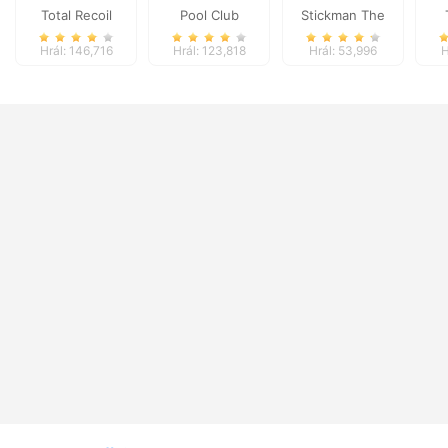
Total Recoil
Pool Club
Stickman The
Flash
Hrál: 146,716
Hrál: 123,818
Hrál: 53,996
H