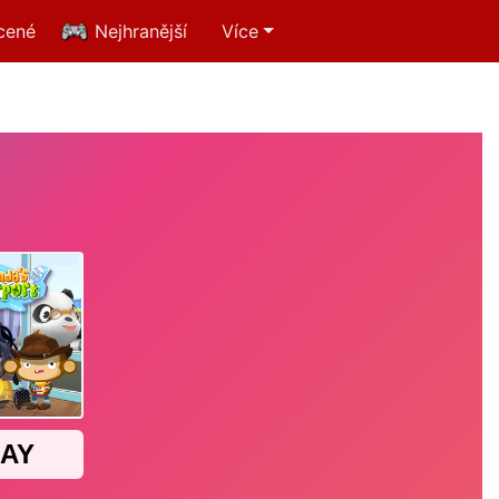
cené
Nejhranější
Více