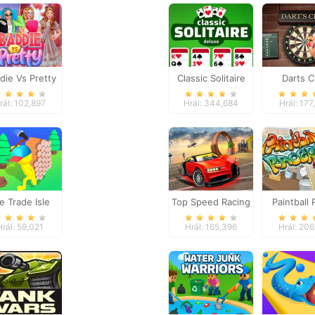
die Vs Pretty
Classic Solitaire
Darts C
Deluxe
rál: 102,897
Hrál: 344,684
Hrál: 177
le Trade Isle
Top Speed Racing
Paintball
3D
Hrál: 59,021
Hrál: 165,396
Hrál: 206