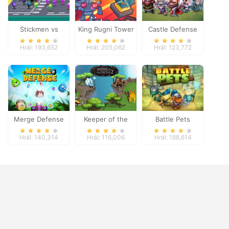
Stickmen vs
King Rugni Tower
Castle Defense
Zombies
Defense
Hrál: 193,652
Hrál: 205,062
Hrál: 123,772
Merge Defense
Keeper of the
Battle Pets
Grove 2
Hrál: 140,314
Hrál: 116,006
Hrál: 188,614