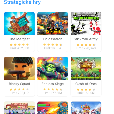
Strategické hry
The Mergest
Colossatron
Stickman Army:
Kingdom
The Defenders
Hrál: 422,958
Hrál: 16,394
Hrál: 228,348
Blocky Squad
Endless Siege
Clash of Orcs
Hrál: 222,119
Hrál: 177,853
Hrál: 183,951