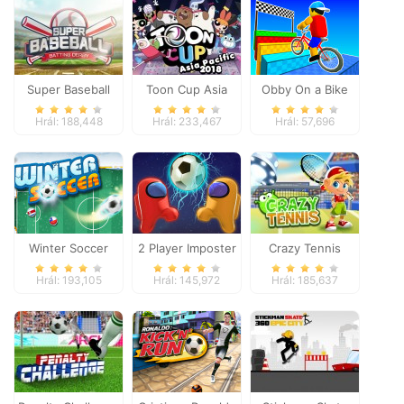
Super Baseball
Toon Cup Asia
Obby On a Bike
Pacific 2018
Hrál: 188,448
Hrál: 233,467
Hrál: 57,696
Winter Soccer
2 Player Imposter
Crazy Tennis
Soccer
Hrál: 193,105
Hrál: 145,972
Hrál: 185,637