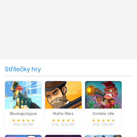
Střílečky hry
Blockapolypse
Mafia Wars
Zombie Idle
Zombie Shooter
Defense Online
Hrál: 64,166
Hrál: 203,061
Hrál: 156,941