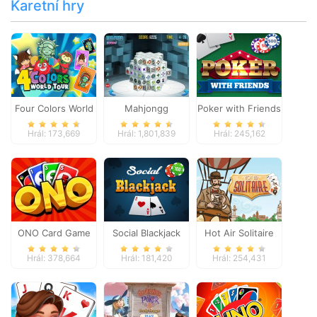
Karetní hry
Four Colors World
Mahjongg
Poker with Friends
Tour
Dimensions
Hrál: 173,669
Hrál: 1,801,839
Hrál: 245,162
ONO Card Game
Social Blackjack
Hot Air Solitaire
Hrál: 378,664
Hrál: 181,420
Hrál: 254,431