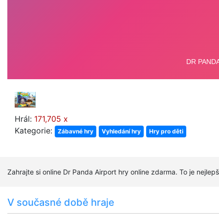
Hrál:
171,705 x
Kategorie:
Zábavné hry
Vyhledání hry
Hry pro děti
Zahrajte si online Dr Panda Airport hry online zdarma. To je nejlep
V současné době hraje