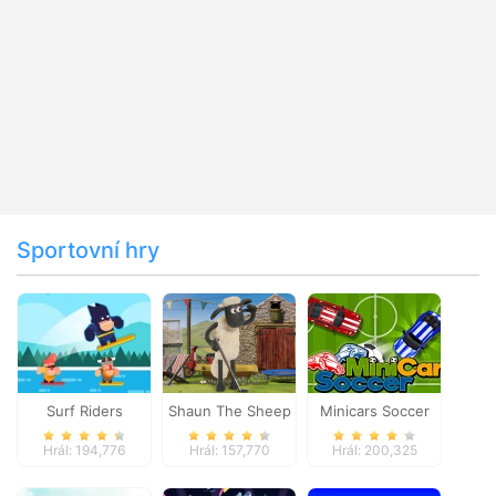
Sportovní hry
Surf Riders
Shaun The Sheep
Minicars Soccer
Baahmy Golf
Hrál: 194,776
Hrál: 157,770
Hrál: 200,325