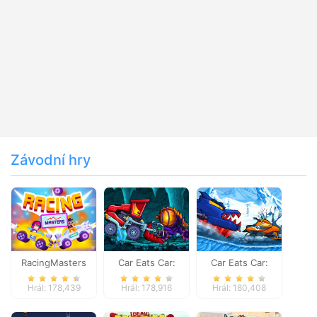
Závodní hry
RacingMasters
Car Eats Car:
Car Eats Car:
Dungeon
Winter Adventure
Hrál: 178,439
Hrál: 178,916
Hrál: 180,408
Adventure