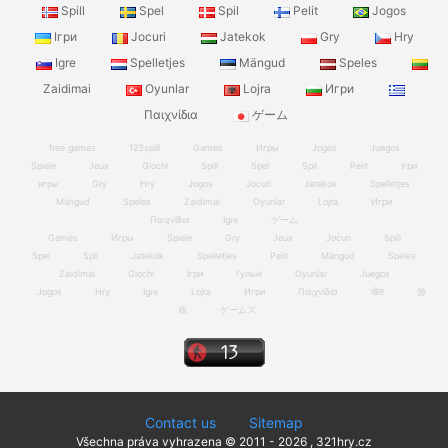
Spill
Spel
Spil
Pelit
Jogos
Ігри
Jocuri
Jatekok
Gry
Hry
Igre
Spelletjes
Mängud
Speles
Zaidimai
Oyunlar
Lojra
Игри
Παιχνίδια
ゲーム
free games
123spill
Games
Игры
Jogos
Juegos
Spiele
Jeux
Giochi
Spill
Spel
Spil
Pelit
Ігри
игры
Gry
Hry
Jogos
Jocuri
Jatekok
Spelletjes
Mängud
Speles
Zaidimai
Oyunlar
Lojra
Игри
Παιχνίδια
Igre
ゲーム
Games
Игры
Spiele
Gry
Jeux
Jocuri
Spill
Spel
Spil
Jatekok
Spelletjes
Pelit
Mängud
Speles
Zaidimai
Giochi
Ігри
Гульні
Oyunlar
Juegos
Jogos
Hry
Igre
Lojra
Игри
Παιχνίδια
खेल
游
戏
ゲームズ
Contact us
Sitemap
Všechna práva vyhrazena © 2011 - 2026 , 321hry.cz