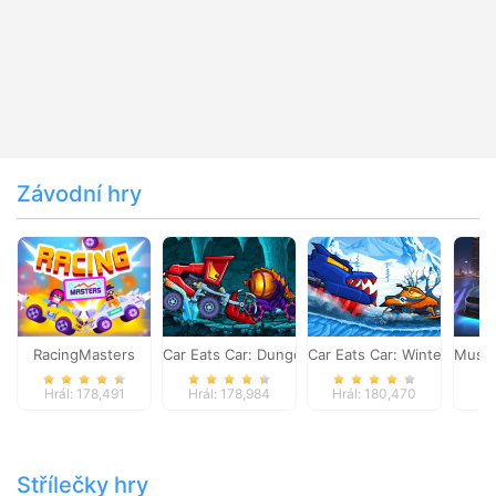
Závodní hry
RacingMasters
Car Eats Car: Dungeon Adventure
Car Eats Car: Winter Adve
Musta
Hrál: 178,491
Hrál: 178,984
Hrál: 180,470
Hr
Střílečky hry