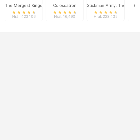
The Mergest Kingdom
Colossatron
Stickman Army: The Defen
Bl
Hrál: 423,106
Hrál: 16,490
Hrál: 228,435
Hr