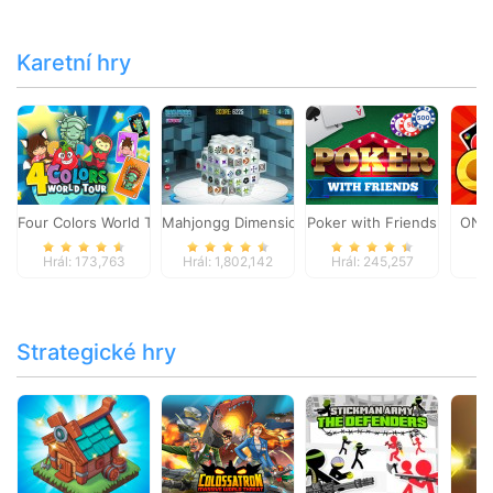
Karetní hry
Four Colors World Tour
Mahjongg Dimensions
Poker with Friends
ONO
Hrál: 173,763
Hrál: 1,802,142
Hrál: 245,257
Hr
Strategické hry