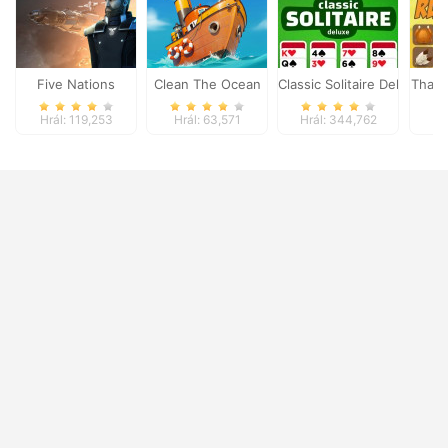
Five Nations
Clean The Ocean
Classic Solitaire Deluxe
Thank
Hrál: 119,253
Hrál: 63,571
Hrál: 344,762
Hr