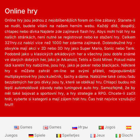
Online hry
Online hry jsou jednou z nejoblíbenějších forem on-line zábavy. Stanete-li
se nudit, budete vítáni na našem herním webu. Každý dítě, dospělý,
chlapec nebo dívka Najdete zde zajímavé flash hry. Abys mohl hrát hry na
našich stránkách, není nutné se registrovat nebo ke stažení hry. Celkem
321hry.cz nabízí více než 1000 her zdarma zajímavé. Dobrodružné hry -
obvykle mají akci v 2D nebo 3D hry jako Super Mario, Sonic nebo Tank.
Podobně jako u klasických arkádových her a všechny jsou dobře známé
ve starých dobrých her, jako je Arkanoid, Tetris a Gold Miner. Pokud máte
rádi karetní hry nabízíme, jsou hry, jako je poker nebo blackjack. Některé
hry si můžete zahrát on-line se svými přáteli, nejpopulárnější
multiplayerové hry jsou kulečník, šachy a dáma. Nabízíme také celou řadu
bezplatných her ​​pro dívky jsou ty, které se oblékají hru. Chlapci budou mít
lepší automobilové závody nebo tuningové auto hry. Samozřejmě, že by
měl také bojovat a sportovní hry, a hry strategie a RPG. Chcete-li začít
hrát, vyberte si kategorii a mají zájem hrát hru. Čas hrát nejvíce vzrušující
hru!!!
Games
Games
Игры
Jogos
Juegos
Spiele
Spelletjes
Jeux
Giochi