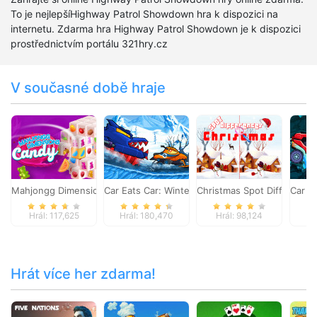
To je nejlepšíHighway Patrol Showdown hra k dispozici na
internetu. Zdarma hra Highway Patrol Showdown je k dispozici
prostřednictvím portálu 321hry.cz
V současné době hraje
Mahjongg Dimensions Candy 640 seconds
Car Eats Car: Winter Adventure
Christmas Spot Difference
Car E
Hrál: 117,625
Hrál: 180,470
Hrál: 98,124
Hr
Hrát více her zdarma!