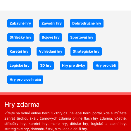
Zábavné hry
Závodní hry
Dobrodružné hry
Střílečky hry
Bojové hry
Sportovní hry
Karetní hry
Vyhledání hry
Strategické hry
Logické hry
3D hry
Hry pro dívky
Hry pro děti
Hry pro více hráčů
Hry zdarma
Vítejte na volné online herní 321hry.cz, nejlepší herní portál, kde si můžete
zahrát širokou škálu žánrových zdarma online flash hry zdarma, včetně:
střílečky hry, karetní hry, mario hry, dětské hry, logické a stolní hry,
strategické hry, dobrodružství, simulace a další hry.