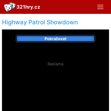
321hry.cz
Highway Patrol Showdown
Pokračovat
Reklama