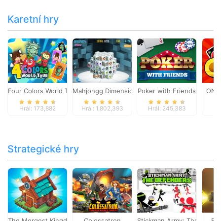
Karetní hry
Four Colors World Tour
Mahjongg Dimensions
Poker with Friends
ONO
Hrál: 173,882
Hrál: 1,802,393
Hrál: 245,383
Hr
Strategické hry
The Mergest Kingdom
Colossatron
Stickman Army: The Defen
Bl