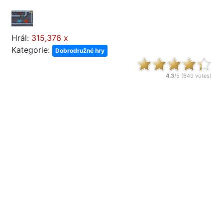
Hrál:
315,376 x
Kategorie:
Dobrodružné hry
4.3
/5 (
649
votes)