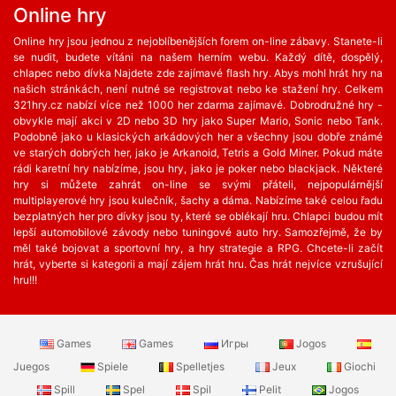
Online hry
Online hry jsou jednou z nejoblíbenějších forem on-line zábavy. Stanete-li
se nudit, budete vítáni na našem herním webu. Každý dítě, dospělý,
chlapec nebo dívka Najdete zde zajímavé flash hry. Abys mohl hrát hry na
našich stránkách, není nutné se registrovat nebo ke stažení hry. Celkem
321hry.cz nabízí více než 1000 her zdarma zajímavé. Dobrodružné hry -
obvykle mají akci v 2D nebo 3D hry jako Super Mario, Sonic nebo Tank.
Podobně jako u klasických arkádových her a všechny jsou dobře známé
ve starých dobrých her, jako je Arkanoid, Tetris a Gold Miner. Pokud máte
rádi karetní hry nabízíme, jsou hry, jako je poker nebo blackjack. Některé
hry si můžete zahrát on-line se svými přáteli, nejpopulárnější
multiplayerové hry jsou kulečník, šachy a dáma. Nabízíme také celou řadu
bezplatných her ​​pro dívky jsou ty, které se oblékají hru. Chlapci budou mít
lepší automobilové závody nebo tuningové auto hry. Samozřejmě, že by
měl také bojovat a sportovní hry, a hry strategie a RPG. Chcete-li začít
hrát, vyberte si kategorii a mají zájem hrát hru. Čas hrát nejvíce vzrušující
hru!!!
Games
Games
Игры
Jogos
Juegos
Spiele
Spelletjes
Jeux
Giochi
Spill
Spel
Spil
Pelit
Jogos