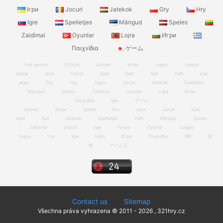
Ігри
Jocuri
Jatekok
Gry
Hry
Igre
Spelletjes
Mängud
Speles
Zaidimai
Oyunlar
Lojra
Игри
Παιχνίδια
ゲーム
free games
123spill
Games
Игры
Jogos
Juegos
Spiele
Jeux
Giochi
Spill
Spel
Spil
Pelit
Ігри
игры
Gry
Hry
Jogos
Jocuri
Jatekok
Spelletjes
Mängud
Speles
Zaidimai
Oyunlar
Lojra
Игри
Παιχνίδια
Igre
ゲーム
Games
Игры
Spiele
Gry
Jeux
Jocuri
Spill
Spel
Spil
Jatekok
Spelletjes
Pelit
Mängud
Speles
Zaidimai
Giochi
Ігри
Гульні
Oyunlar
Juegos
Jogos
Hry
Igre
Lojra
Игри
Παιχνίδια
खेल
游
戏
ゲームズ
Contact us
Sitemap
Všechna práva vyhrazena © 2011 - 2026 , 321hry.cz