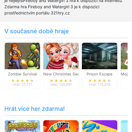
je nejlepšíFireboy and Watergirl 3 hra k dispozici na internetu.
Zdarma hra Fireboy and Watergirl 3 je k dispozici
prostřednictvím portálu 321hry.cz
V současné době hraje
Zombie Survival
New Christmas Sweater Design
Prison Escape
Mojic
Hrál: 37,721
Hrál: 106,691
Hrál: 113,576
Hr
Hrát více her zdarma!