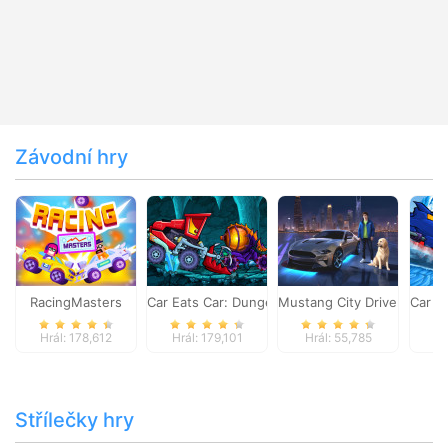
Závodní hry
RacingMasters
Car Eats Car: Dungeon Adventure
Mustang City Driver
Car E
Hrál: 178,612
Hrál: 179,101
Hrál: 55,785
Hr
Střílečky hry