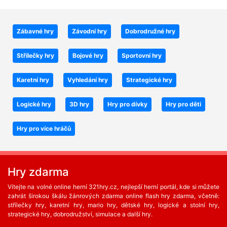
Zábavné hry
Závodní hry
Dobrodružné hry
Střílečky hry
Bojové hry
Sportovní hry
Karetní hry
Vyhledání hry
Strategické hry
Logické hry
3D hry
Hry pro dívky
Hry pro děti
Hry pro více hráčů
Hry zdarma
Vítejte na volné online herní 321hry.cz, nejlepší herní portál, kde si můžete
zahrát širokou škálu žánrových zdarma online flash hry zdarma, včetně:
střílečky hry, karetní hry, mario hry, dětské hry, logické a stolní hry,
strategické hry, dobrodružství, simulace a další hry.