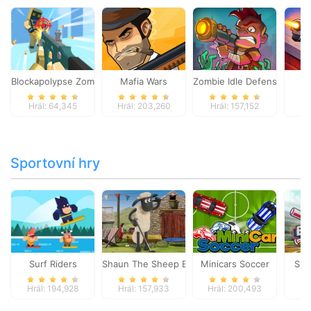
Blockapolypse Zombie Shooter
Mafia Wars
Zombie Idle Defense Onlin
St
Hrál: 64,345
Hrál: 203,260
Hrál: 157,152
Hr
Sportovní hry
Surf Riders
Shaun The Sheep Baahmy Golf
Minicars Soccer
Sup
Hrál: 194,928
Hrál: 157,933
Hrál: 200,493
Hr