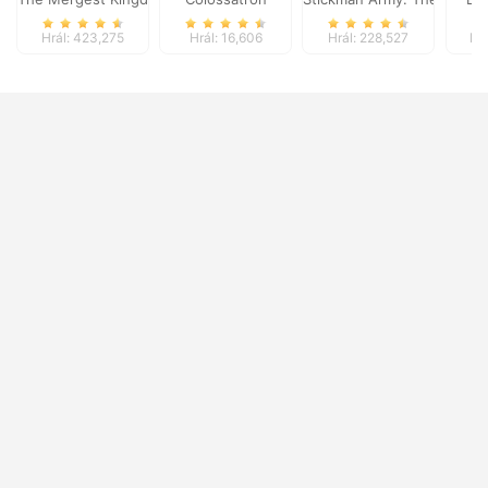
Hrál: 423,275
Hrál: 16,606
Hrál: 228,527
Hr