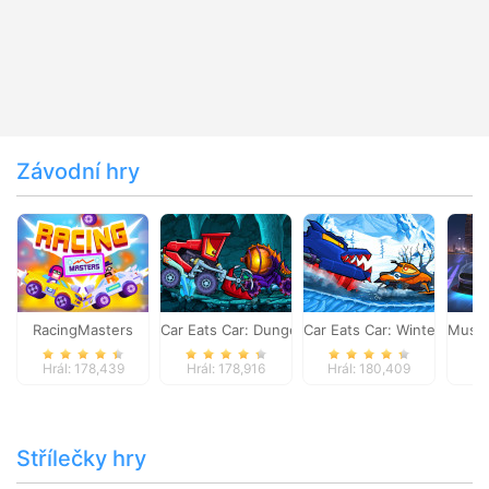
Závodní hry
RacingMasters
Car Eats Car: Dungeon Adventure
Car Eats Car: Winter Adve
Musta
Hrál: 178,439
Hrál: 178,916
Hrál: 180,409
Hr
Střílečky hry