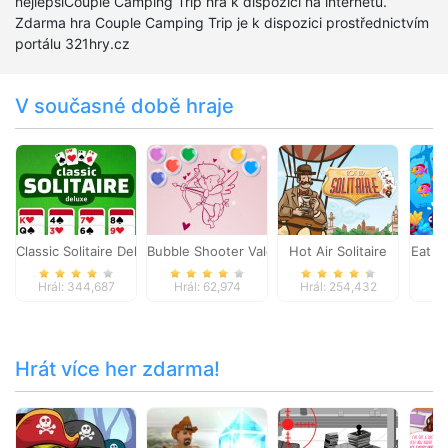
nejlepšíCouple Camping Trip hra k dispozici na internetu.
Zdarma hra Couple Camping Trip je k dispozici prostřednictvím
portálu 321hry.cz
V současné době hraje
Classic Solitaire Deluxe
Bubble Shooter Valentine
Hot Air Solitaire
Eat A
Hrál: 344,687
Hrál: 62,974
Hrál: 254,432
Hr
Hrát více her zdarma!