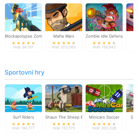
Blockapolypse Zombie Shooter
Mafia Wars
Zombie Idle Defense Onlin
St
Hrál: 64,167
Hrál: 203,063
Hrál: 156,942
Hr
Sportovní hry
Surf Riders
Shaun The Sheep Baahmy Golf
Minicars Soccer
Sup
Hrál: 194,777
Hrál: 157,770
Hrál: 200,328
Hr