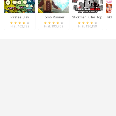
Pirates Slay
Tomb Runner
Stickman Killer Top Gun Sh
TikTo
Hrál: 162,729
Hrál: 193,769
Hrál: 136,159
Hr