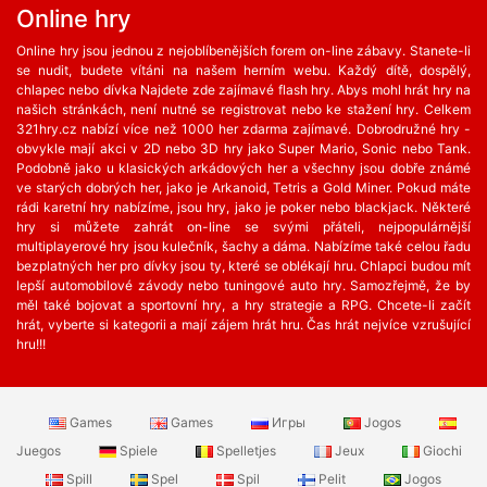
Online hry
Online hry jsou jednou z nejoblíbenějších forem on-line zábavy. Stanete-li
se nudit, budete vítáni na našem herním webu. Každý dítě, dospělý,
chlapec nebo dívka Najdete zde zajímavé flash hry. Abys mohl hrát hry na
našich stránkách, není nutné se registrovat nebo ke stažení hry. Celkem
321hry.cz nabízí více než 1000 her zdarma zajímavé. Dobrodružné hry -
obvykle mají akci v 2D nebo 3D hry jako Super Mario, Sonic nebo Tank.
Podobně jako u klasických arkádových her a všechny jsou dobře známé
ve starých dobrých her, jako je Arkanoid, Tetris a Gold Miner. Pokud máte
rádi karetní hry nabízíme, jsou hry, jako je poker nebo blackjack. Některé
hry si můžete zahrát on-line se svými přáteli, nejpopulárnější
multiplayerové hry jsou kulečník, šachy a dáma. Nabízíme také celou řadu
bezplatných her ​​pro dívky jsou ty, které se oblékají hru. Chlapci budou mít
lepší automobilové závody nebo tuningové auto hry. Samozřejmě, že by
měl také bojovat a sportovní hry, a hry strategie a RPG. Chcete-li začít
hrát, vyberte si kategorii a mají zájem hrát hru. Čas hrát nejvíce vzrušující
hru!!!
Games
Games
Игры
Jogos
Juegos
Spiele
Spelletjes
Jeux
Giochi
Spill
Spel
Spil
Pelit
Jogos