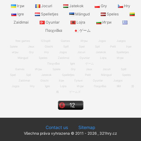
Ігри
Jocuri
Jatekok
Gry
Hry
Igre
Spelletjes
Mängud
Speles
Zaidimai
Oyunlar
Lojra
Игри
Παιχνίδια
ゲーム
free games
123spill
Games
Игры
Jogos
Juegos
Spiele
Jeux
Giochi
Spill
Spel
Spil
Pelit
Ігри
игры
Gry
Hry
Jogos
Jocuri
Jatekok
Spelletjes
Mängud
Speles
Zaidimai
Oyunlar
Lojra
Игри
Παιχνίδια
Igre
ゲーム
Games
Игры
Spiele
Gry
Jeux
Jocuri
Spill
Spel
Spil
Jatekok
Spelletjes
Pelit
Mängud
Speles
Zaidimai
Giochi
Ігри
Гульні
Oyunlar
Juegos
Jogos
Hry
Igre
Lojra
Игри
Παιχνίδια
खेल
游
戏
ゲームズ
Contact us
Sitemap
Všechna práva vyhrazena © 2011 - 2026 , 321hry.cz