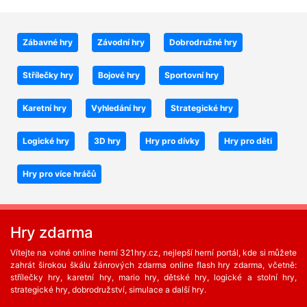
Zábavné hry
Závodní hry
Dobrodružné hry
Střílečky hry
Bojové hry
Sportovní hry
Karetní hry
Vyhledání hry
Strategické hry
Logické hry
3D hry
Hry pro dívky
Hry pro děti
Hry pro více hráčů
Hry zdarma
Vítejte na volné online herní 321hry.cz, nejlepší herní portál, kde si můžete
zahrát širokou škálu žánrových zdarma online flash hry zdarma, včetně:
střílečky hry, karetní hry, mario hry, dětské hry, logické a stolní hry,
strategické hry, dobrodružství, simulace a další hry.