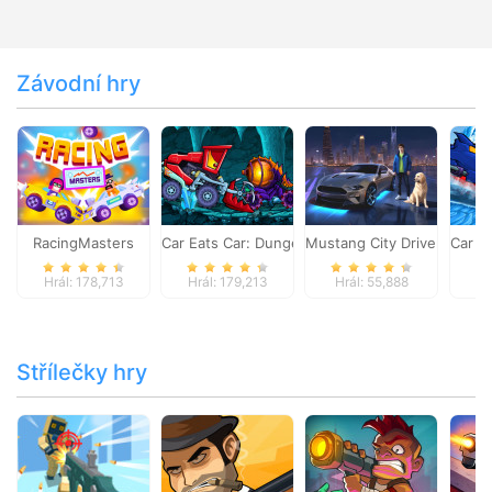
Závodní hry
RacingMasters
Car Eats Car: Dungeon Adventure
Mustang City Driver
Car E
Hrál: 178,713
Hrál: 179,213
Hrál: 55,888
Hr
Střílečky hry