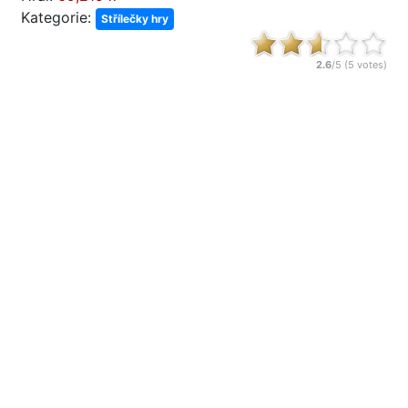
Kategorie:
Střílečky hry
2.6
/5 (
5
votes)