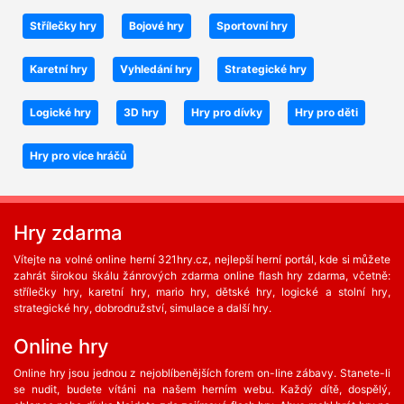
Střílečky hry
Bojové hry
Sportovní hry
Karetní hry
Vyhledání hry
Strategické hry
Logické hry
3D hry
Hry pro dívky
Hry pro děti
Hry pro více hráčů
Hry zdarma
Vítejte na volné online herní 321hry.cz, nejlepší herní portál, kde si můžete
zahrát širokou škálu žánrových zdarma online flash hry zdarma, včetně:
střílečky hry, karetní hry, mario hry, dětské hry, logické a stolní hry,
strategické hry, dobrodružství, simulace a další hry.
Online hry
Online hry jsou jednou z nejoblíbenějších forem on-line zábavy. Stanete-li
se nudit, budete vítáni na našem herním webu. Každý dítě, dospělý,