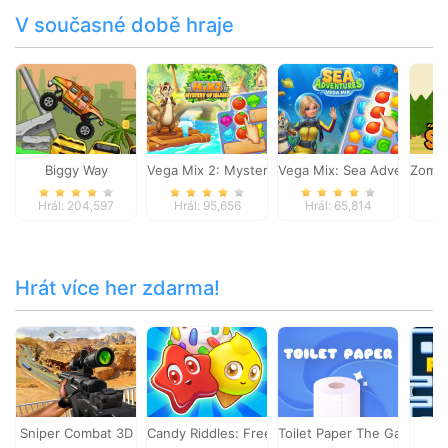
V současné době hraje
Biggy Way
Vega Mix 2: Mystery of Island
Vega Mix: Sea Adventures
Zombi
Hrál: 204,597
Hrál: 95,656
Hrál: 65,814
Hr
Hrát více her zdarma!
Sniper Combat 3D
Candy Riddles: Free Match 3 Puzzle
Toilet Paper The Game