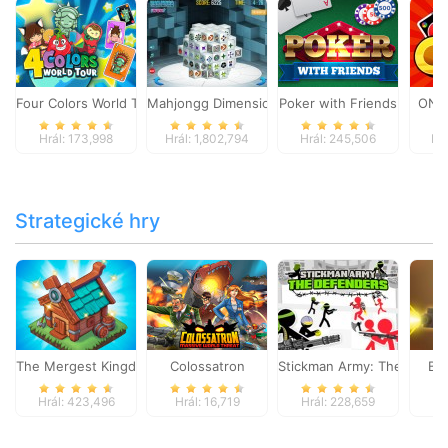
Four Colors World Tour
Mahjongg Dimensions
Poker with Friends
ONO
Hrál: 173,998
Hrál: 1,802,794
Hrál: 245,506
Hr
Strategické hry
The Mergest Kingdom
Colossatron
Stickman Army: The Defen
Bl
Hrál: 423,496
Hrál: 16,719
Hrál: 228,659
Hr