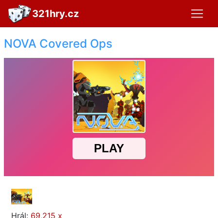
321hry.cz
NOVA Covered Ops
Hrál:
69,215 x