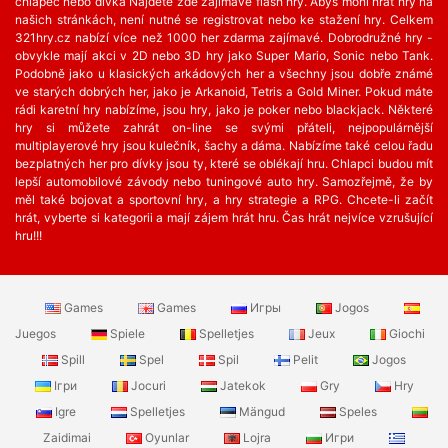
chlapec nebo dívka Najdete zde zajímavé flash hry. Abys mohl hrát hry na
našich stránkách, není nutné se registrovat nebo ke stažení hry. Celkem
321hry.cz nabízí více než 1000 her zdarma zajímavé. Dobrodružné hry -
obvykle mají akci v 2D nebo 3D hry jako Super Mario, Sonic nebo Tank.
Podobně jako u klasických arkádových her a všechny jsou dobře známé
ve starých dobrých her, jako je Arkanoid, Tetris a Gold Miner. Pokud máte
rádi karetní hry nabízíme, jsou hry, jako je poker nebo blackjack. Některé
hry si můžete zahrát on-line se svými přáteli, nejpopulárnější
multiplayerové hry jsou kulečník, šachy a dáma. Nabízíme také celou řadu
bezplatných her ​​pro dívky jsou ty, které se oblékají hru. Chlapci budou mít
lepší automobilové závody nebo tuningové auto hry. Samozřejmě, že by
měl také bojovat a sportovní hry, a hry strategie a RPG. Chcete-li začít
hrát, vyberte si kategorii a mají zájem hrát hru. Čas hrát nejvíce vzrušující
hru!!!
Games
Games
Игры
Jogos
Juegos
Spiele
Spelletjes
Jeux
Giochi
Spill
Spel
Spil
Pelit
Jogos
Ігри
Jocuri
Jatekok
Gry
Hry
Igre
Spelletjes
Mängud
Speles
Zaidimai
Oyunlar
Lojra
Игри