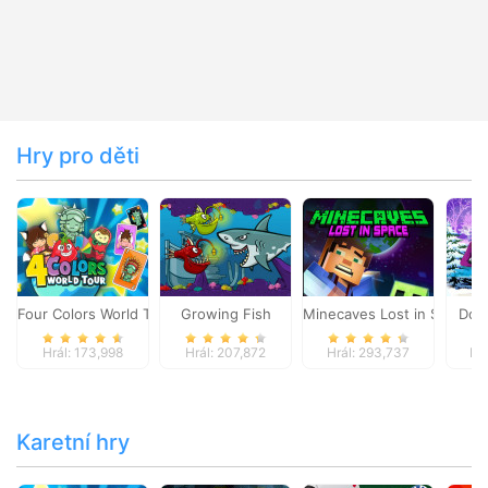
Hry pro děti
Four Colors World Tour
Growing Fish
Minecaves Lost in Space
Dol
Hrál: 173,998
Hrál: 207,872
Hrál: 293,737
Hr
Karetní hry