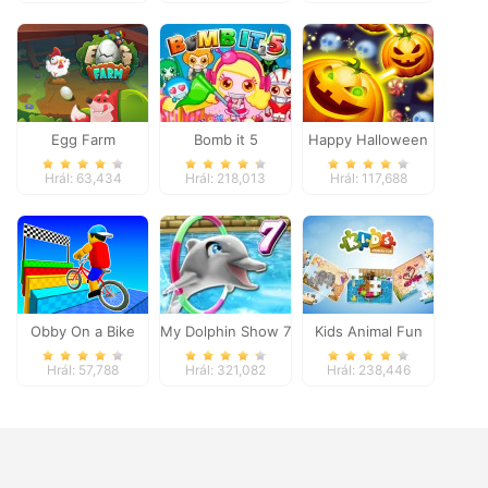
Egg Farm
Bomb it 5
Happy Halloween
Hrál: 63,434
Hrál: 218,013
Hrál: 117,688
Obby On a Bike
My Dolphin Show 7
Kids Animal Fun
Hrál: 57,788
Hrál: 321,082
Hrál: 238,446