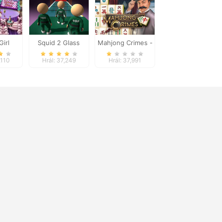
Girl
Squid 2 Glass
Mahjong Crimes -
Dinner
Bridge
Puzzle Story
,110
Hrál: 37,249
Hrál: 37,991