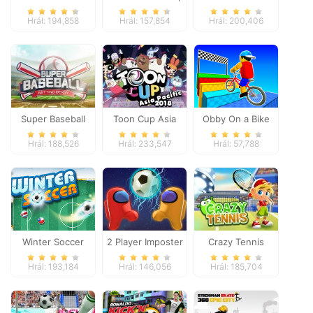
Baahmy Golf
Hrál: 194,858
Hrál: 157,854
Hrál: 200,406
Super Baseball
Toon Cup Asia
Obby On a Bike
Pacific 2018
Hrál: 188,526
Hrál: 233,547
Hrál: 57,788
Winter Soccer
2 Player Imposter
Crazy Tennis
Soccer
Hrál: 193,184
Hrál: 146,056
Hrál: 185,704