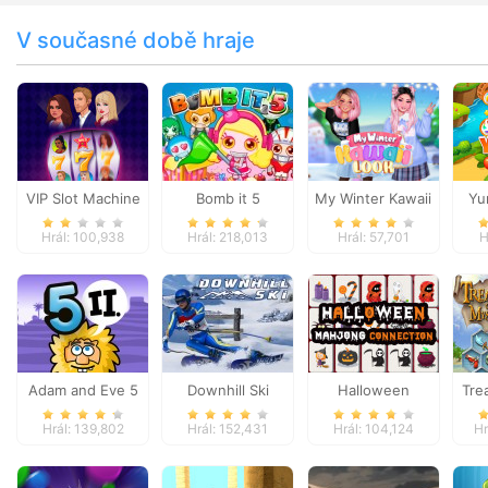
V současné době hraje
VIP Slot Machine
Bomb it 5
My Winter Kawaii
Yu
Look
Hrál: 100,938
Hrál: 218,013
Hrál: 57,701
H
Adam and Eve 5
Downhill Ski
Halloween
Tre
Part 2
Mahjong
Hrál: 139,802
Hrál: 152,431
Hrál: 104,124
Hr
Connection