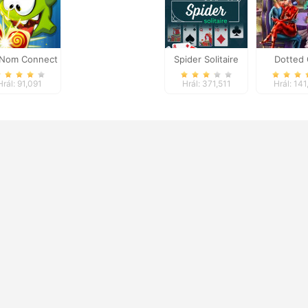
Nom Connect
Spider Solitaire
Dotted 
Classic
Valentine 
Hrál: 91,091
Hrál: 371,511
Hrál: 141