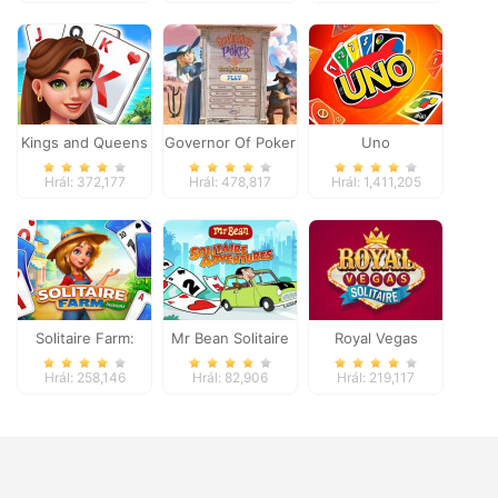
Kings and Queens
Governor Of Poker
Uno
Solitaire Tripeaks
2
Hrál: 372,177
Hrál: 478,817
Hrál: 1,411,205
Solitaire Farm:
Mr Bean Solitaire
Royal Vegas
Seasons
Adventures
Solitaire
Hrál: 258,146
Hrál: 82,906
Hrál: 219,117