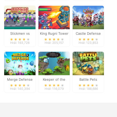
Stickmen vs
King Rugni Tower
Castle Defense
Zombies
Defense
Hrál: 193,728
Hrál: 205,157
Hrál: 123,853
Merge Defense
Keeper of the
Battle Pets
Grove 2
Hrál: 140,394
Hrál: 116,079
Hrál: 188,686