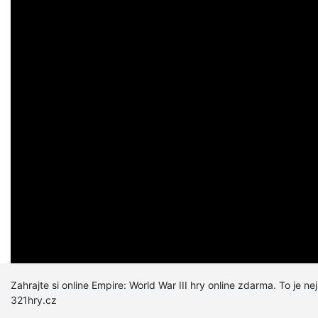
Hrál:
126,379 x
Kategorie:
Strategické hry
Hry pro více hráčů
Zahrajte si online Empire: World War III hry online zdarma. To je ne
321hry.cz