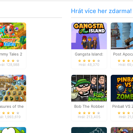
Hrát více her zdarma!
mmy Tales 2
Gangsta Island:
Post Apoca
Crime City
Truck Tr
rál: 128,988
Hrál: 48,370
Hrál: 69
asures of the
Bob The Robber
Pinball VS
Mystic Sea
ál: 1,993,619
Hrál: 213,405
Hrál: 21