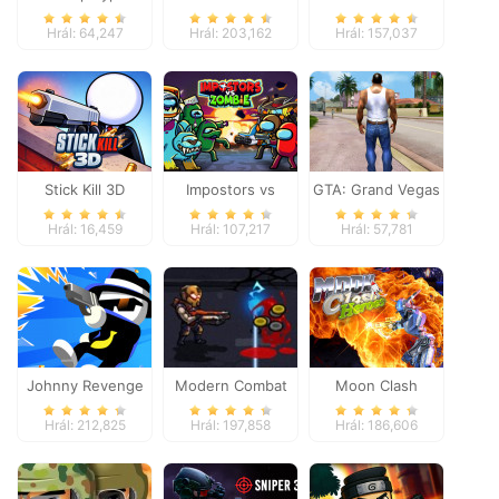
Zombie Shooter
Defense Online
Hrál: 64,247
Hrál: 203,162
Hrál: 157,037
Stick Kill 3D
Impostors vs
GTA: Grand Vegas
Zombies: Survival
Crime
Hrál: 16,459
Hrál: 107,217
Hrál: 57,781
Johnny Revenge
Modern Combat
Moon Clash
Defense
Heroes
Hrál: 212,825
Hrál: 197,858
Hrál: 186,606