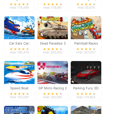
Dungeon
Driver
Hrál: 178,499
Hrál: 178,991
Hrál: 55,676
Adventure
Car Eats Car:
Dead Paradise 3
Paintball Races
Winter Adventure
Hrál: 180,476
Hrál: 305,932
Hrál: 207,007
Speed Boat
GP Moto Racing 2
Parking Fury 3D:
Extreme Racing
Night Thief
Hrál: 153,097
Hrál: 192,590
Hrál: 174,802