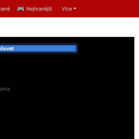
cené
Nejhranější
Více
čovat
lama