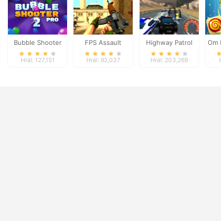
Bubble Shooter
FPS Assault
Highway Patrol
Om 
Pro 2
Shooter
Showdown
Hrál: 127,151
Hrál: 92,037
Hrál: 203,269