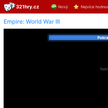
321hry.cz
Nový
Nejvíce hodno
Empire: World War III
Pokra
Rek