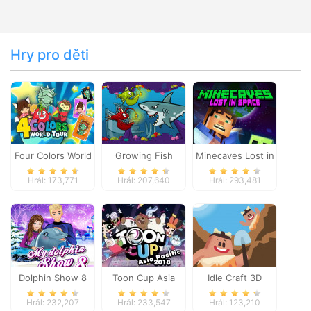
Hry pro děti
Four Colors World
Growing Fish
Minecaves Lost in
Tour
Space
Hrál: 173,771
Hrál: 207,640
Hrál: 293,481
Dolphin Show 8
Toon Cup Asia
Idle Craft 3D
Pacific 2018
Hrál: 232,207
Hrál: 233,547
Hrál: 123,210