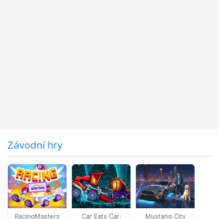
Závodní hry
RacingMasters
Car Eats Car:
Mustang City