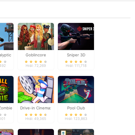
lyptic
Goblincore
Sniper 3D
ial
Aesthetic
,492
Hrál: 72,269
Hrál: 111,718
 Zombie
Drive-in Cinema:
Pool Club
Idle Game
,001
Hrál: 49,365
Hrál: 123,863