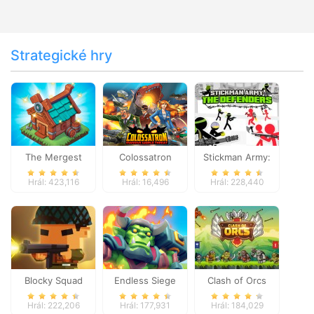
Strategické hry
The Mergest
Colossatron
Stickman Army:
Kingdom
The Defenders
Hrál: 423,116
Hrál: 16,496
Hrál: 228,440
Blocky Squad
Endless Siege
Clash of Orcs
Hrál: 222,206
Hrál: 177,931
Hrál: 184,029