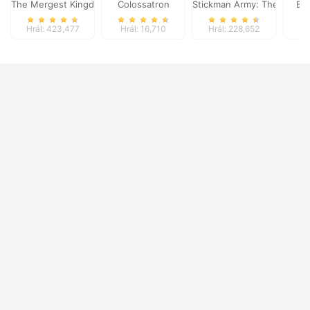
The Mergest Kingdom
Colossatron
Stickman Army: The Defen
Bl
Hrál: 423,477
Hrál: 16,710
Hrál: 228,652
Hr