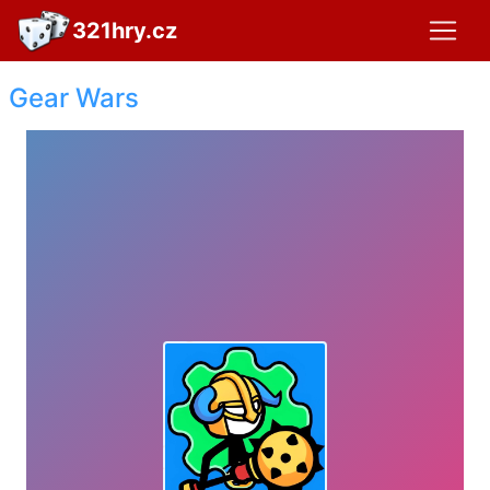
321hry.cz
Gear Wars