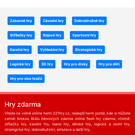
Zábavné hry
Závodní hry
Dobrodružné hry
Střílečky hry
Bojové hry
Sportovní hry
Karetní hry
Vyhledání hry
Strategické hry
Logické hry
3D hry
Hry pro dívky
Hry pro děti
Hry pro více hráčů
Hry zdarma
Vítejte na volné online herní 321hry.cz, nejlepší herní portál, kde si můžete
zahrát širokou škálu žánrových zdarma online flash hry zdarma, včetně:
střílečky hry, karetní hry, mario hry, dětské hry, logické a stolní hry,
strategické hry, dobrodružství, simulace a další hry.