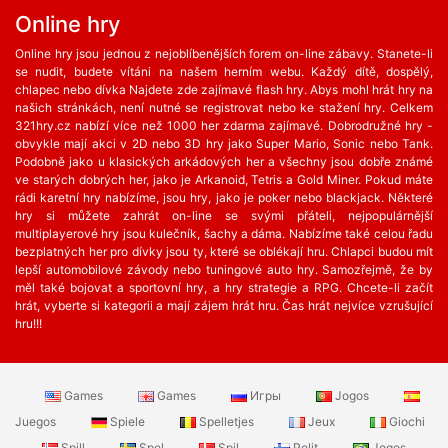
Online hry
Online hry jsou jednou z nejoblíbenějších forem on-line zábavy. Stanete-li
se nudit, budete vítáni na našem herním webu. Každý dítě, dospělý,
chlapec nebo dívka Najdete zde zajímavé flash hry. Abys mohl hrát hry na
našich stránkách, není nutné se registrovat nebo ke stažení hry. Celkem
321hry.cz nabízí více než 1000 her zdarma zajímavé. Dobrodružné hry -
obvykle mají akci v 2D nebo 3D hry jako Super Mario, Sonic nebo Tank.
Podobně jako u klasických arkádových her a všechny jsou dobře známé
ve starých dobrých her, jako je Arkanoid, Tetris a Gold Miner. Pokud máte
rádi karetní hry nabízíme, jsou hry, jako je poker nebo blackjack. Některé
hry si můžete zahrát on-line se svými přáteli, nejpopulárnější
multiplayerové hry jsou kulečník, šachy a dáma. Nabízíme také celou řadu
bezplatných her ​​pro dívky jsou ty, které se oblékají hru. Chlapci budou mít
lepší automobilové závody nebo tuningové auto hry. Samozřejmě, že by
měl také bojovat a sportovní hry, a hry strategie a RPG. Chcete-li začít
hrát, vyberte si kategorii a mají zájem hrát hru. Čas hrát nejvíce vzrušující
hru!!!
Games
Games
Игры
Jogos
Juegos
Spiele
Spelletjes
Jeux
Giochi
Spill
Spel
Spil
Pelit
Jogos