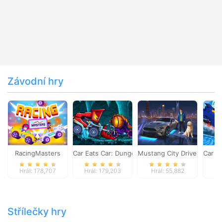
Závodní hry
RacingMasters
Car Eats Car: Dungeon Adventure
Mustang City Driver
Car E
Hrál: 178,707
Hrál: 179,203
Hrál: 55,882
Hr
Střílečky hry