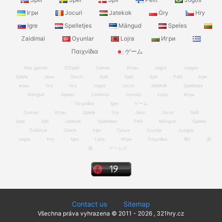
Ігри
Jocuri
Jatekok
Gry
Hry
Igre
Spelletjes
Mängud
Speles
Zaidimai
Oyunlar
Lojra
Игри
Παιχνίδια
ゲーム
free games
123spill
Games
Игры
Jogos
Juegos
Spiele
Jeux
Giochi
Spill
Spel
Spil
Pelit
Ігри
игры
Gry
Hry
Jogos
Jocuri
Jatekok
Spelletjes
Mängud
Speles
Zaidimai
Oyunlar
Lojra
Игри
Παιχνίδια
Igre
ゲーム
Games
Игры
Spiele
Gry
Jeux
Jocuri
Spill
Spel
Spil
Jatekok
Spelletjes
Pelit
Mängud
Speles
Zaidimai
Giochi
Ігри
Гульні
Oyunlar
Juegos
Jogos
Hry
Igre
Lojra
Игри
Παιχνίδια
खेल
游
戏
ゲームズ
Contact us
Sitemap
Všechna práva vyhrazena © 2011 - 2026 , 321hry.cz