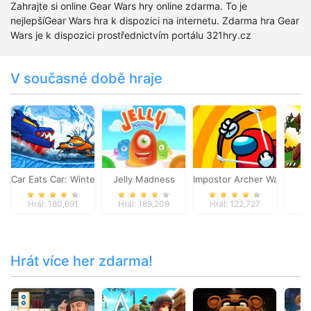
Zahrajte si online Gear Wars hry online zdarma. To je
nejlepšíGear Wars hra k dispozici na internetu. Zdarma hra Gear
Wars je k dispozici prostřednictvím portálu 321hry.cz
V současné době hraje
Car Eats Car: Winter Adventure
Jelly Madness
Impostor Archer War
Dy
Hrál: 180,691
Hrál: 189,209
Hrál: 122,727
Hr
Hrát více her zdarma!