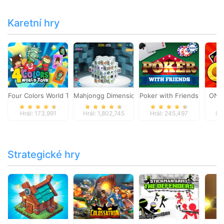
Karetní hry
Four Colors World Tour
Mahjongg Dimensions
Poker with Friends
ONO
Hrál: 173,991
Hrál: 1,802,745
Hrál: 245,497
Hr
Strategické hry