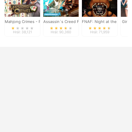
Mahjong Crimes - Puzzle Story
Assassin`s Creed Freerunners
FNAF: Night at the Dentist
Girls
Hrál: 38,121
Hrál: 90,360
Hrál: 71,959
Hr