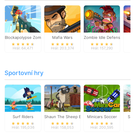
Blockapolypse Zombie Shooter
Mafia Wars
Zombie Idle Defense Onlin
St
Hrál: 64,471
Hrál: 203,374
Hrál: 157,290
Hr
Sportovní hry
Surf Riders
Shaun The Sheep Baahmy Golf
Minicars Soccer
Sup
Hrál: 195,036
Hrál: 158,053
Hrál: 200,595
Hr